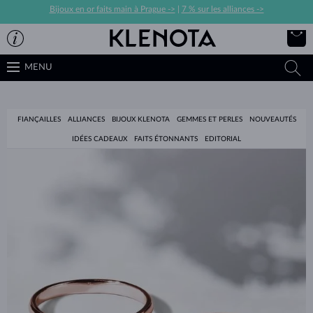
Bijoux en or faits main à Prague ->
|
7 % sur les alliances ->
MENU
FIANÇAILLES
ALLIANCES
BIJOUX KLENOTA
GEMMES ET PERLES
NOUVEAUTÉS
IDÉES CADEAUX
FAITS ÉTONNANTS
EDITORIAL