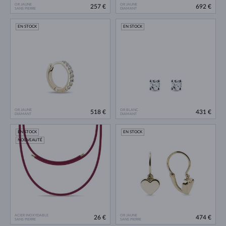
OR JAUNE
OR JAUNE
257 €
692 €
SANS PIERRE
DIAMANT
EN STOCK
EN STOCK
OR JAUNE
OR BLANC
518 €
431 €
DIAMANT
DIAMANT
EN STOCK
EN STOCK
NOUVEAUTÉ
ACIER INOXYDABLE
OR JAUNE
26 €
474 €
SANS PIERRE
SANS PIERRE