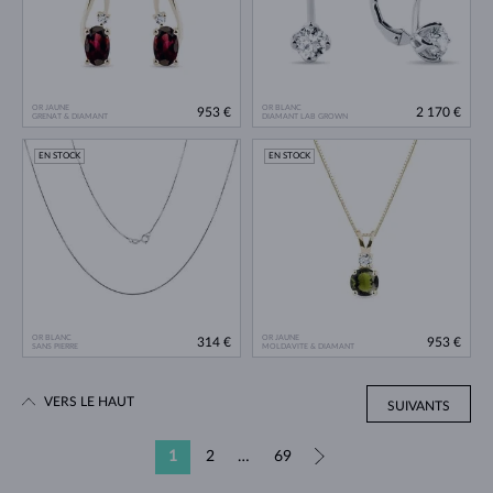
OR JAUNE
OR BLANC
953 €
2 170 €
GRENAT & DIAMANT
DIAMANT LAB GROWN
EN STOCK
EN STOCK
OR BLANC
OR JAUNE
314 €
953 €
SANS PIERRE
MOLDAVITE & DIAMANT
VERS LE HAUT
SUIVANTS
1
2
…
69
»