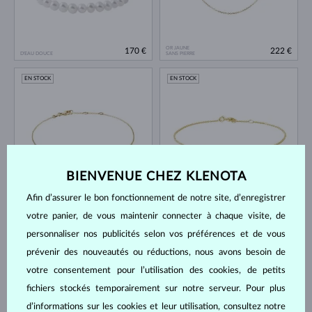
OR JAUNE
170 €
222 €
D'EAU DOUCE
SANS PIERRE
EN STOCK
EN STOCK
BIENVENUE CHEZ KLENOTA
OR JAUNE
OR JAUNE
387 €
648 €
Afin d’assurer le bon fonctionnement de notre site, d’enregistrer
SANS PIERRE
DIAMANT
votre panier, de vous maintenir connecter à chaque visite, de
EN STOCK
EN STOCK
personnaliser nos publicités selon vos préférences et de vous
prévenir des nouveautés ou réductions, nous avons besoin de
votre consentement pour l’utilisation des cookies, de petits
fichiers stockés temporairement sur notre serveur. Pour plus
d’informations sur les cookies et leur utilisation, consultez notre