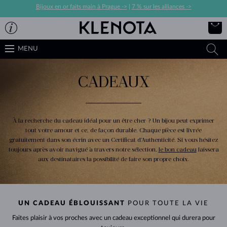
Bijoux en or faits main à Prague ->
|
7 % sur les alliances ->
MENU
CADEAUX
À la recherche du cadeau idéal pour un être cher ? Un bijou peut exprimer
tout votre amour et ce, de façon durable. Chaque pièce est livrée
gratuitement dans son écrin avec un Certificat d'Authenticité. Si vous hésitez
toujours après avoir navigué à travers notre sélection,
le bon cadeau
laissera
aux destinataires la possibilité de faire son propre choix.
UN CADEAU ÉBLOUISSANT
POUR TOUTE LA VIE
Faites plaisir à vos proches avec un cadeau exceptionnel qui durera pour