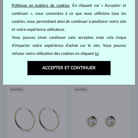
Politique en matière de cookies
. En cliquant sur « Accepter et
OR JAUNE
OR JAUNE
387 €
518 €
continuer », vous consentez à ce que nous utilisions tous les
SANS PIERRE
DIAMANT
cookies, nous permettant ainsi de continuer à améliorer notre site
EN STOCK
EN STOCK
et votre expérience utilisateur.
Vous pouvez sinon continuer sans accepter, mais cela risque
d’impacter votre expérience d’achat sur le site. Vous pouvez
refuser notre utilisation des cookies en cliquant
ici
.
ACCEPTER ET CONTINUER
OR JAUNE
OR JAUNE
692 €
300 €
DIAMANT
SANS PIERRE
EN STOCK
EN STOCK