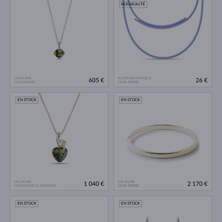
NOUVEAUTÉ
OR BLANC
ACIER INOXYDABLE
605 €
26 €
MOLDAVITE
SANS PIERRE
EN STOCK
EN STOCK
OR JAUNE
OR JAUNE
1 040 €
2 170 €
MOLDAVITE & DIAMANT
SANS PIERRE
EN STOCK
EN STOCK