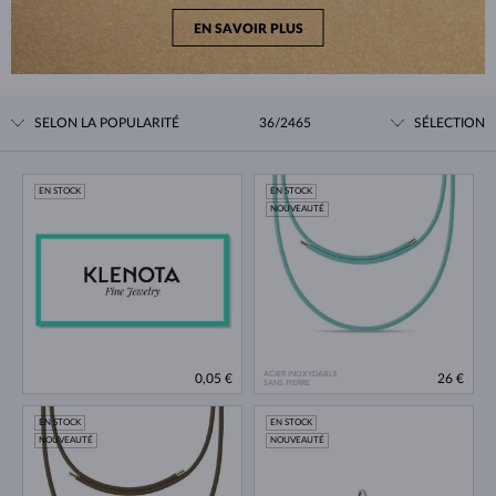
EN SAVOIR PLUS
SELON LA POPULARITÉ
36/2465
SÉLECTION
EN STOCK
EN STOCK
NOUVEAUTÉ
ACIER INOXYDABLE
0,05 €
26 €
SANS PIERRE
EN STOCK
EN STOCK
NOUVEAUTÉ
NOUVEAUTÉ