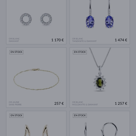
OR BLANC
OR BLANC
1 170 €
1 474 €
DIAMANT
TANZANITE & DIAMANT
EN STOCK
EN STOCK
OR JAUNE
OR BLANC
257 €
1 257 €
SANS PIERRE
MOLDAVITE & DIAMANT
EN STOCK
EN STOCK