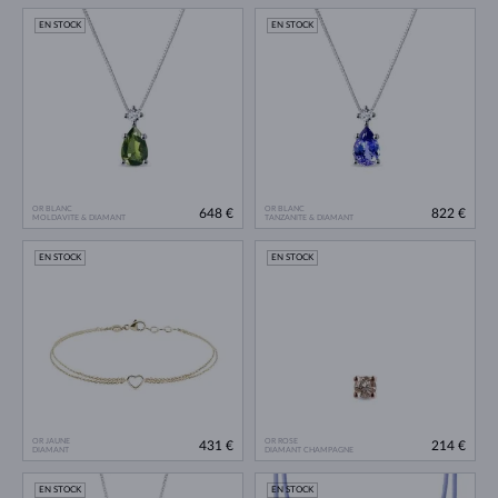
EN STOCK
EN STOCK
OR BLANC
OR BLANC
648 €
822 €
MOLDAVITE & DIAMANT
TANZANITE & DIAMANT
EN STOCK
EN STOCK
OR JAUNE
OR ROSE
431 €
214 €
DIAMANT
DIAMANT CHAMPAGNE
EN STOCK
EN STOCK