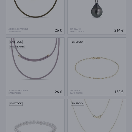
ACIER INOXYDABLE
OR BLANC
26 €
214 €
SANS PIERRE
D'EAU DOUCE
EN STOCK
EN STOCK
NOUVEAUTÉ
ACIER INOXYDABLE
OR JAUNE
26 €
153 €
SANS PIERRE
SANS PIERRE
EN STOCK
EN STOCK