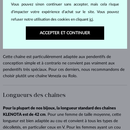
différentes formes - ronde, ovale ou même carrée. Les chaînes
Vous pouvez sinon continuer sans accepter, mais cela risque
d'ancre que vous trouverez dans notre collection ont des œillets
d’impacter votre expérience d’achat sur le site. Vous pouvez
ovales avec des surfaces polies des deux côtés, ce qui donne aux
refuser notre utilisation des cookies en cliquant
ici
.
chaînes un haut degré de lustre et met en valeur la beauté du métal
précieux. Un des grands avantages de ce type de chaîne est sa
ACCEPTER ET CONTINUER
résistance et elle excelle en cela par rapport à toutes les autres
variantes de chaînes. Elle se casse rarement et, si elle se casse, peut
être réparée très facilement.
Cette chaîne est particulièrement adaptée aux pendentifs de
conception simple et à contrario ne convient pas vraiment aux
pendentifs très spéciaux. Pour ces derniers, nous recommandons de
choisir plutôt une chaîne Venezia ou Rolo.
Longueurs des chaînes
Pour la plupart de nos bijoux, la longueur standard des chaînes
KLENOTA est de 42 cm
. Pour une femme de taille moyenne, cette
longueur est bien adaptée au cou et convient à tous les types de
décolletés, en particulier ceux en V. Pour les femmes ayant un cou