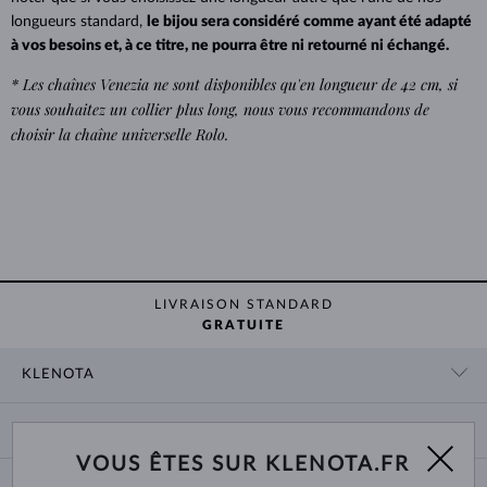
longueurs standard,
le bijou sera considéré comme ayant été adapté
à vos besoins et, à ce titre, ne pourra être ni retourné ni échangé.
* Les chaînes Venezia ne sont disponibles qu'en longueur de 42 cm, si
vous souhaitez un collier plus long, nous vous recommandons de
choisir la chaîne universelle Rolo.
LIVRAISON STANDARD
GRATUITE
KLENOTA
CONTACT
PANIER
SHOWROOM
VOUS ÊTES SUR KLENOTA.FR
LIVRAISON ET PAIEMENT
NOUS CONNAÎTRE
BIJOUX