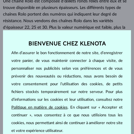
Une chaîne Rolo est composée d'œillets ronds reliés entre eux et se
trouve disponible en plusieurs épaisseurs. Les différents types de
chaînes Rolo portent des numéros qui indiquent leur degré de
résistance. Nous vendons des chaînes Rolo dans les variétés
d'épaisseur 22, 25 et 30. Plus la valeur numérique est faible, plus la
chaîne est fine et délicate. Une chaîne Rolo 22 est utilisée pour les
pendentifs très légers et délicats, une Rolo 25 est la largeur la plus
BIENVENUE CHEZ KLENOTA
couramment utilisée, tandis que la Rolo 30 est une chaîne plus
Afin d’assurer le bon fonctionnement de notre site, d’enregistrer
épaisse qui convient également pour les pendentifs plus lourds.
votre panier, de vous maintenir connecter à chaque visite, de
Cette chaîne convient à la plupart des bijoux, y compris aux pièces
personnaliser nos publicités selon vos préférences et de vous
minimalistes. Nous aimons la combiner, par exemple, avec une
simple
prévenir des nouveautés ou réductions, nous avons besoin de
lunette sertie
. Une chaîne Rolo est souvent combinée avec des
votre consentement pour l’utilisation des cookies, de petits
pendentifs montés de manière permanente et convient également
aux colliers longs.
fichiers stockés temporairement sur notre serveur. Pour plus
d’informations sur les cookies et leur utilisation, consultez notre
La chaîne d’ancre
Politique en matière de cookies
. En cliquant sur « Accepter et
maille
continuer », vous consentez à ce que nous utilisions tous les
Les caractéristiques d'une chaîne d'ancre (aussi appelée
marine
) sont que les œillets de la chaîne sont toujours disposés
cookies, nous permettant ainsi de continuer à améliorer notre site
perpendiculairement les uns par rapport aux autres et peuvent avoir
et votre expérience utilisateur.