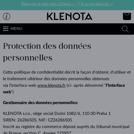
Bijoux en or faits main à Prague ->
|
7 % sur les alliances ->
MENU
Protection des données
personnelles
Cette politique de confidentialité décrit la façon d'obtenir, d'utiliser et
le traitement ultérieur des données personnelles obtenues
via l'interface web
www.klenota.fr
(ci- après dénommé "
l'interface
web
")
Gestionnaire des données personnelles:
KLENOTA s.r.o., siège social Dušní 1082/6, 110 00 Praha 1
SIREN: 26286505, NIF: CZ26286505
Inscrit au registre du commerce déposé auprès du tribunal municipal
de Prague, section C, dossier 125957