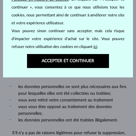
continuer », vous consentez à ce que nous utilisions tous les
3.4. Droit d'opposition au traitement
cookies, nous permettant ainsi de continuer à améliorer notre site
Lors du traitement à des fins de marketing direct y compris tout
et votre expérience utilisateur.
traitement automatisé de données personnelles, vous avez le
Vous pouvez sinon continuer sans accepter, mais cela risque
droit, à tout moment, de vous opposer au traitement de vos
données personnelles. Une fois l'objection soulevée, nous ne
d’impacter votre expérience d’achat sur le site. Vous pouvez
traiterons plus vos données personnelles à ces fins.
refuser notre utilisation des cookies en cliquant
ici
.
3.5. Droit de l’effacement ("le droit d'être oublié")
ACCEPTER ET CONTINUER
Vous avez le droit de nous demander de supprimer vos données
personnelles si:
les données personnelles ne sont plus nécessaires aux fins
pour lesquelles elles ont été collectées ou traitées;
vous avez retiré votre consentement au traitement
vous vous êtes opposé au traitement des données
personnelles;
les données personnelles ont été traitées illégalement.
S'il n'y a pas de raisons légitimes pour refuser la suppression,