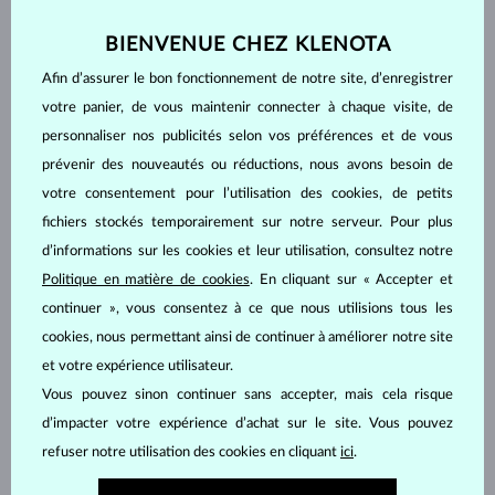
Pour les médias, nous serons heureux de :
BIENVENUE CHEZ KLENOTA
fournir des photos de nos produits et de leur fabrication,
Afin d’assurer le bon fonctionnement de notre site, d’enregistrer
des photos incluant des modèles, ainsi que des clichés
thématiques ;
votre panier, de vous maintenir connecter à chaque visite, de
prêter des produits pour la photographie éditoriale ;
personnaliser nos publicités selon vos préférences et de vous
partager nos connaissances pour l’élaboration d’articles sur
prévenir des nouveautés ou réductions, nous avons besoin de
la production de bijoux, sur l’or, les pierres précieuses ou les
votre consentement pour l’utilisation des cookies, de petits
perles ;
fichiers stockés temporairement sur notre serveur. Pour plus
fournir un bijou pour l’organisation d’un concours.
d’informations sur les cookies et leur utilisation, consultez notre
Politique en matière de cookies
. En cliquant sur « Accepter et
Pour les blogueurs et les influenceurs
continuer », vous consentez à ce que nous utilisions tous les
cookies, nous permettant ainsi de continuer à améliorer notre site
Nous sommes heureux de collaborer avec les blogueurs, les
et votre expérience utilisateur.
instagrameurs et les autres influenceurs. Notre équipe recherche
Vous pouvez sinon continuer sans accepter, mais cela risque
toutes sortes de personnalités singulières, de modèles et de
photographes ayant pour passion la mode et la joaillerie.
d’impacter votre expérience d’achat sur le site. Vous pouvez
refuser notre utilisation des cookies en cliquant
ici
.
Les types de collaboration que nous proposons :