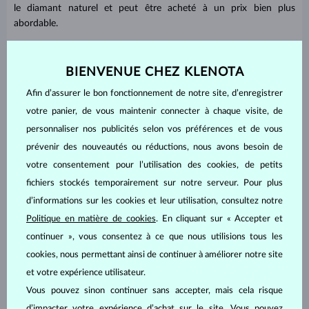
le diamant naturel et peut être acheté à un prix bien plus
abordable.
BIENVENUE CHEZ KLENOTA
Afin d’assurer le bon fonctionnement de notre site, d’enregistrer
votre panier, de vous maintenir connecter à chaque visite, de
personnaliser nos publicités selon vos préférences et de vous
prévenir des nouveautés ou réductions, nous avons besoin de
votre consentement pour l’utilisation des cookies, de petits
fichiers stockés temporairement sur notre serveur. Pour plus
d’informations sur les cookies et leur utilisation, consultez notre
EN SAVOIR PLUS : LES 4C, ÉVALUER LA QUALITÉ
D’UN DIAMANT
Politique en matière de cookies
. En cliquant sur « Accepter et
continuer », vous consentez à ce que nous utilisions tous les
cookies, nous permettant ainsi de continuer à améliorer notre site
Comment connaître la taille d'une bague en
et votre expérience utilisateur.
secret ?
Vous pouvez sinon continuer sans accepter, mais cela risque
d’impacter votre expérience d’achat sur le site. Vous pouvez