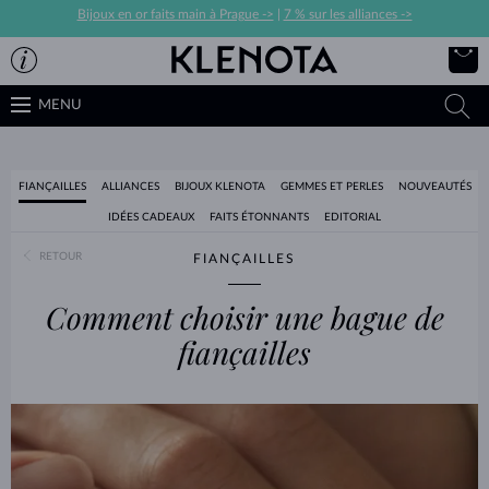
Bijoux en or faits main à Prague ->
|
7 % sur les alliances ->
MENU
FIANÇAILLES
ALLIANCES
BIJOUX KLENOTA
GEMMES ET PERLES
NOUVEAUTÉS
IDÉES CADEAUX
FAITS ÉTONNANTS
EDITORIAL
RETOUR
FIANÇAILLES
Comment choisir une bague de
fiançailles