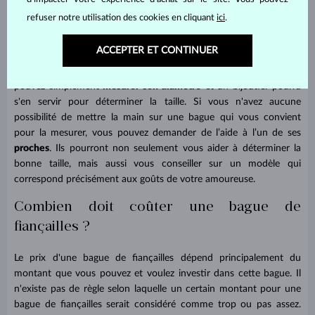
Vous vous creusez la tête pour savoir comment découvrir la taille
refuser notre utilisation des cookies en cliquant
ici
.
de bague de votre dulcinée en toute discrétion ? Le plus simple est
d'emprunter discrètement la bague qu'elle porte
. Un bijoutier
ACCEPTER ET CONTINUER
pourra alors l'utiliser pour déterminer sa taille de bague avec une
grande précision. Mais si vous ne pouvez pas l’emprunter, vous
pouvez simplement
mesurer son diamètre
et un bijoutier pourra
s'en servir pour déterminer la taille. Si vous n'avez aucune
possibilité de mettre la main sur une bague qui vous convient
pour la mesurer, vous pouvez demander de l’aide à l’un de ses
proches
. Ils pourront non seulement vous aider à déterminer la
bonne taille, mais aussi vous conseiller sur un modèle qui
correspond précisément aux goûts de votre amoureuse.
Combien doit coûter une bague de
fiançailles ?
Le prix d'une bague de fiançailles dépend principalement du
montant que vous pouvez et voulez investir dans cette bague. Il
n'existe pas de règle selon laquelle un certain montant pour une
bague de fiançailles serait considéré comme trop ou pas assez.