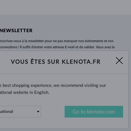
NEWSLETTER
Inscrivez-vous
à
la newsletter pour ne pas manquer nos événements et nos
promotions ! Il suffit d'entrer votre adresse E-mail et de valider. Vous avez la
possibilité de vous désabonner
à
tout moment. Nous attendons avec
impatience.
VOUS ÊTES SUR KLENOTA.FR
S'ABONNER
he best shopping experience, we recommend visiting our
Oui, je veux recevoir des
nouvelles intéressantes par e-mail.
ational website in English.
Go to klenota.com