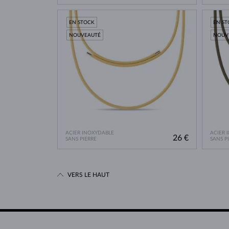
EN STOCK
EN S
NOUVEAUTÉ
NOUV
ACIER INOXYDABLE
ACIER 
26 €
SANS PIERRE
SANS P
VERS LE HAUT