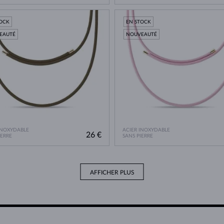
TOCK
EN STOCK
EAUTÉ
NOUVEAUTÉ
INOXYDABLE
ACIER INOXYDABLE
26 €
IERRE
SANS PIERRE
AFFICHER PLUS