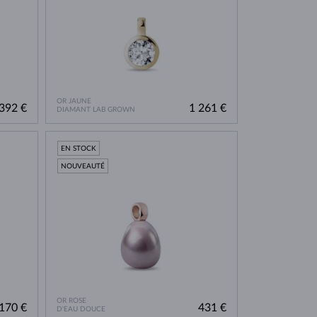
OR JAUNE
392 €
1 261 €
DIAMANT LAB GROWN
EN STOCK
NOUVEAUTÉ
OR ROSE
170 €
431 €
D'EAU DOUCE