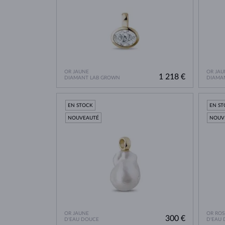
OR JAUNE
OR JAU
1 218 €
DIAMANT LAB GROWN
DIAMA
EN STOCK
EN S
NOUVEAUTÉ
NOUV
OR JAUNE
OR ROS
300 €
D'EAU DOUCE
D'EAU