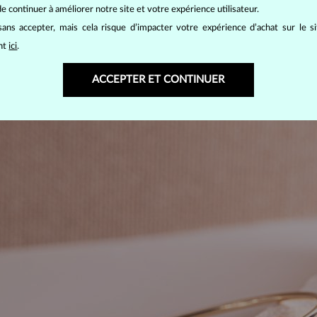
e continuer à améliorer notre site et votre expérience utilisateur.
met d’essayer différents positionnements en fonction du look que vous t
aussi le Flexi pour un port au quotidien bien qu’il puisse bien évidemme
ans accepter, mais cela risque d’impacter votre expérience d’achat sur le s
tenue de soirée. En somme, son charme ne saurait échapper à l’œil.
ant
ici
.
ACCEPTER ET CONTINUER