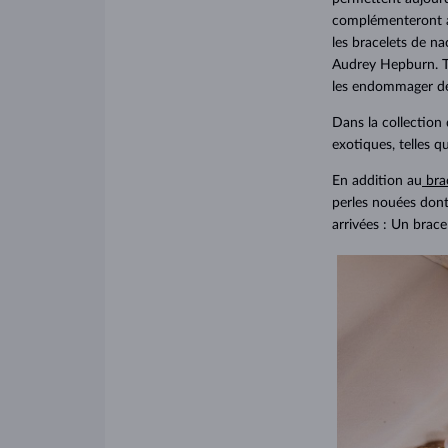
complémenteront av
les bracelets de n
Audrey Hepburn. Tou
les endommager de 
Dans la collection
exotiques, telles q
En addition au
brac
perles nouées dont
arrivées : Un brace