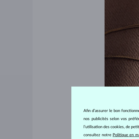
Les brace
Afin d’assurer le bon fonctionn
nos publicités selon vos préf
Ces bracelets
sont 
l’utilisation des cookies, de pet
et se maintenir au 
consultez notre
Politique en m
être adéquatement é