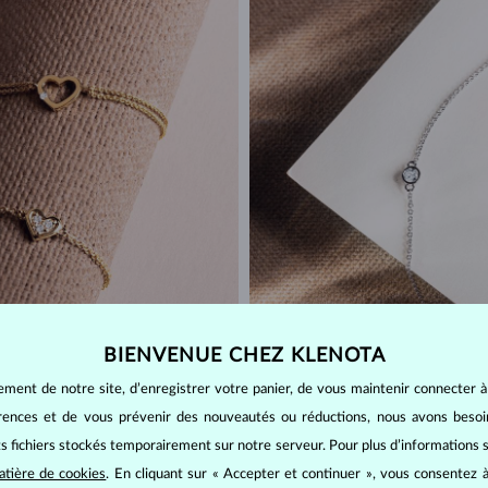
BIENVENUE CHEZ KLENOTA
lets Flexi
ement de notre site, d’enregistrer votre panier, de vous maintenir connecter à
érences et de vous prévenir des nouveautés ou réductions, nous avons bes
la grande spécialité de l’atelier de bijoux Klenota. Ils sont conçus pour êtr
its fichiers stockés temporairement sur notre serveur. Pour plus d’informations su
poignet avec douce fermeté. Bien que la tige recourbée paraisse des plus 
atière de cookies
. En cliquant sur « Accepter et continuer », vous consentez à
cartée et resserrée afin de l’ajuster sur-mesure à l’extrémité de votre av