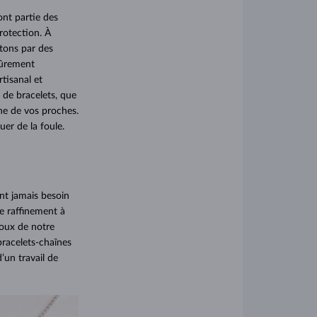
ont partie des
rotection. À
ntons par des
mûrement
tisanal et
e de bracelets, que
ne de vos proches.
er de la foule.
nt jamais besoin
de raffinement à
joux de notre
bracelets-chaînes
’un travail de