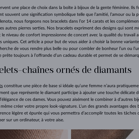
rvent une place de choix dans la boîte à bijoux de la gente féminine. Ils f
nt souvent une signification symbolique telle que l’amitié, l’amour ou la p
 Klenota, nous forgeons nos bracelets dans l’or 14 carats et les compléme
es autres pierres serties. Nos bracelets expriment des designs qui sont 
le niveau de confort impressionne de concert avec la qualité du travail ar
ils uniques. Cet article a pour but de vous aider à choisir la bonne variant
cherche de vous rendre plus belle ou pour combler de bonheur l’un ou l’u
se prête toujours à l’offrande d’un cadeau durable et permet de se démarqu
elets-chaînes ornés de diamants
ts
constitue une pièce de base si idéale qu’une femme n’aura pratiqueme
nement que représente le diamant participe à ajouter une touche délicate 
à l’élégance de ces dames. Vous pouvez aisément le combiner à d’autres bi
la même créer votre propre look-signature. L’un des grands avantages des 
rence légère et épurée qui vous permettra d’accomplir toutes les tâches d
r sur un ordinateur, à votre aise.