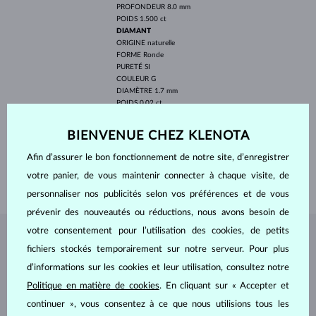
PROFONDEUR
8.0 mm
POIDS
1.500 ct
DIAMANT
ORIGINE
naturelle
FORME
Ronde
PURETÉ
SI
COULEUR
G
DIAMÈTRE
1.7 mm
POIDS
0.02 ct
LARGEUR
8.00 mm
BIENVENUE CHEZ KLENOTA
PROFONDEUR
16.30 mm
Afin d’assurer le bon fonctionnement de notre site, d’enregistrer
LONGEUR
420.00 mm
votre panier, de vous maintenir connecter à chaque visite, de
POIDS
2.40 g
personnaliser nos publicités selon vos préférences et de vous
prévenir des nouveautés ou réductions, nous avons besoin de
votre consentement pour l’utilisation des cookies, de petits
BIJOUX DE
L'ATELIER KLENOTA
fichiers stockés temporairement sur notre serveur. Pour plus
d’informations sur les cookies et leur utilisation, consultez notre
Politique en matière de cookies
. En cliquant sur « Accepter et
continuer », vous consentez à ce que nous utilisions tous les