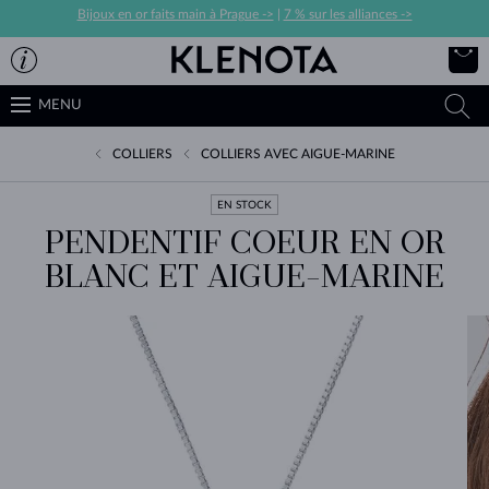
Bijoux en or faits main à Prague ->
|
7 % sur les alliances ->
MENU
COLLIERS
COLLIERS AVEC AIGUE-MARINE
EN STOCK
PENDENTIF COEUR EN OR
BLANC ET AIGUE-MARINE