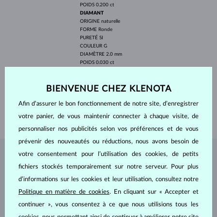
POIDS
0.200 ct
DIAMANT
ORIGINE
naturelle
FORME
Ronde
PURETÉ
SI
COULEUR
G
DIAMÈTRE
2.0 mm
POIDS
0.030 ct
LARGEUR
4.10 mm
BIENVENUE CHEZ KLENOTA
PROFONDEUR
11.50 mm
LONGEUR
420 mm
Afin d’assurer le bon fonctionnement de notre site, d’enregistrer
POIDS
1.60 g
votre panier, de vous maintenir connecter à chaque visite, de
personnaliser nos publicités selon vos préférences et de vous
prévenir des nouveautés ou réductions, nous avons besoin de
votre consentement pour l’utilisation des cookies, de petits
BIJOUX DE
L'ATELIER KLENOTA
fichiers stockés temporairement sur notre serveur. Pour plus
d’informations sur les cookies et leur utilisation, consultez notre
Politique en matière de cookies
. En cliquant sur « Accepter et
continuer », vous consentez à ce que nous utilisions tous les