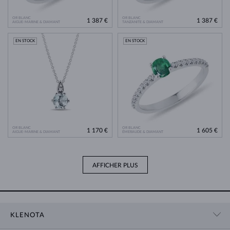
OR BLANC
OR BLANC
1 387 €
1 387 €
AIGUE-MARINE & DIAMANT
TANZANITE & DIAMANT
EN STOCK
EN STOCK
OR BLANC
OR BLANC
1 170 €
1 605 €
AIGUE-MARINE & DIAMANT
ÉMERAUDE & DIAMANT
AFFICHER PLUS
KLENOTA