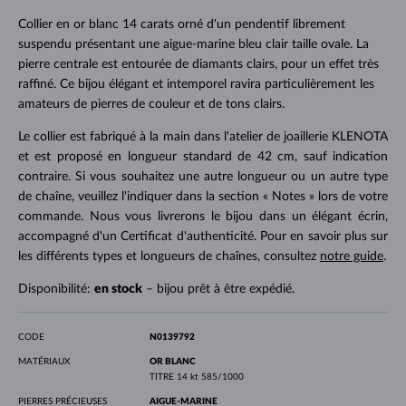
Collier en or blanc 14 carats orné d'un pendentif librement
suspendu présentant une aigue-marine bleu clair taille ovale. La
pierre centrale est entourée de diamants clairs, pour un effet très
raffiné. Ce bijou élégant et intemporel ravira particulièrement les
amateurs de pierres de couleur et de tons clairs.
Le collier est fabriqué à la main dans l'atelier de joaillerie KLENOTA
et est proposé en longueur standard de 42 cm, sauf indication
contraire. Si vous souhaitez une autre longueur ou un autre type
de chaîne, veuillez l'indiquer dans la section « Notes » lors de votre
commande. Nous vous livrerons le bijou dans un élégant écrin,
accompagné d'un Certificat d'authenticité. Pour en savoir plus sur
les différents types et longueurs de chaînes, consultez
notre guide
.
Disponibilité:
en stock
– bijou prêt à être expédié.
CODE
N0139792
MATÉRIAUX
OR BLANC
TITRE
14 kt 585/1000
PIERRES PRÉCIEUSES
AIGUE-MARINE