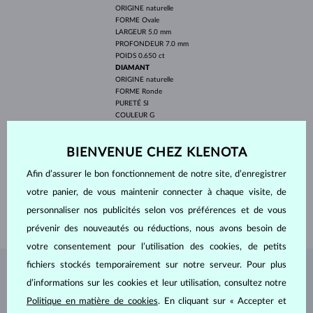
ORIGINE
naturelle
FORME
Ovale
LARGEUR
5.0 mm
PROFONDEUR
7.0 mm
POIDS
0.650 ct
DIAMANT
ORIGINE
naturelle
FORME
Ronde
PURETÉ
SI
COULEUR
G
DIAMÈTRE
1.1 mm
POIDS
0.108 ct
BIENVENUE CHEZ KLENOTA
LARGEUR
8.10 mm
Afin d’assurer le bon fonctionnement de notre site, d’enregistrer
PROFONDEUR
10.10 mm
votre panier, de vous maintenir connecter à chaque visite, de
LONGEUR
420 mm
personnaliser nos publicités selon vos préférences et de vous
POIDS
1.9 g
prévenir des nouveautés ou réductions, nous avons besoin de
votre consentement pour l’utilisation des cookies, de petits
fichiers stockés temporairement sur notre serveur. Pour plus
BIJOUX DE
L'ATELIER KLENOTA
d’informations sur les cookies et leur utilisation, consultez notre
Politique en matière de cookies
. En cliquant sur « Accepter et