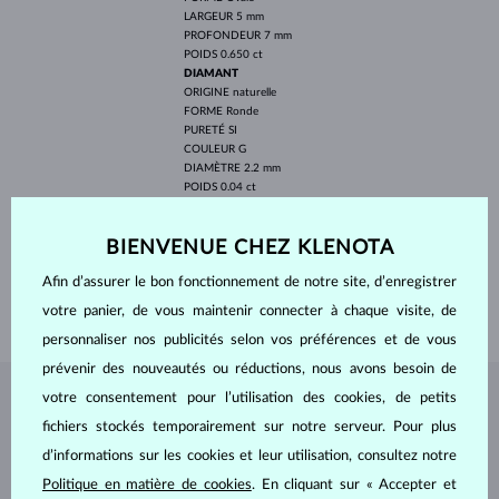
LARGEUR
5 mm
PROFONDEUR
7 mm
POIDS
0.650 ct
DIAMANT
ORIGINE
naturelle
FORME
Ronde
PURETÉ
SI
COULEUR
G
DIAMÈTRE
2.2 mm
POIDS
0.04 ct
LARGEUR
5.00 mm
BIENVENUE CHEZ KLENOTA
PROFONDEUR
9.80 mm
LONGEUR
420.00 mm
Afin d’assurer le bon fonctionnement de notre site, d’enregistrer
POIDS
1.85 g
votre panier, de vous maintenir connecter à chaque visite, de
personnaliser nos publicités selon vos préférences et de vous
prévenir des nouveautés ou réductions, nous avons besoin de
votre consentement pour l’utilisation des cookies, de petits
BIJOUX DE
L'ATELIER KLENOTA
fichiers stockés temporairement sur notre serveur. Pour plus
d’informations sur les cookies et leur utilisation, consultez notre
Politique en matière de cookies
. En cliquant sur « Accepter et