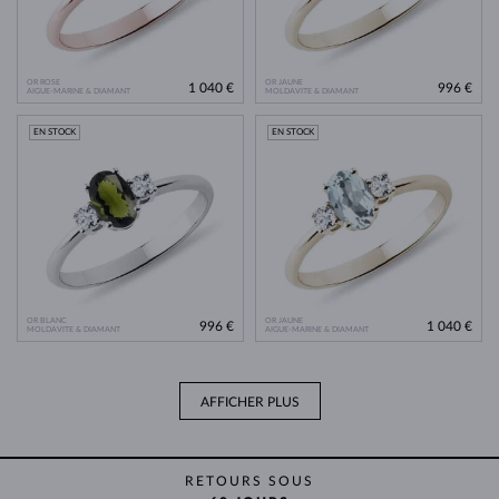
OR ROSE
OR JAUNE
1 040 €
996 €
AIGUE-MARINE & DIAMANT
MOLDAVITE & DIAMANT
EN STOCK
EN STOCK
OR BLANC
OR JAUNE
996 €
1 040 €
MOLDAVITE & DIAMANT
AIGUE-MARINE & DIAMANT
AFFICHER PLUS
RETOURS SOUS