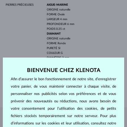
PIERRES PRÉCIEUSES
AIGUE-MARINE
ORIGINE
naturelle
FORME
Ovale
LARGEUR
4 mm
PROFONDEUR
6 mm
POIDS
0.35 ct
DIAMANT
ORIGINE
naturelle
FORME
Ronde
PURETÉ
SI
COULEUR
G
DIAMÈTRE
2 mm
POIDS
0.030 ct
BIENVENUE CHEZ KLENOTA
LARGEUR
4.00 mm
PROFONDEUR
12.20 mm
Afin d’assurer le bon fonctionnement de notre site, d’enregistrer
LONGEUR
420.00 mm
votre panier, de vous maintenir connecter à chaque visite, de
POIDS
1.70 g
personnaliser nos publicités selon vos préférences et de vous
prévenir des nouveautés ou réductions, nous avons besoin de
votre consentement pour l’utilisation des cookies, de petits
fichiers stockés temporairement sur notre serveur. Pour plus
BIJOUX DE
L'ATELIER KLENOTA
d’informations sur les cookies et leur utilisation, consultez notre