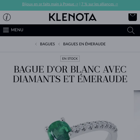
Bijoux en or faits main à Prague ->
|
7 % sur les alliances ->
MENU
BAGUES
BAGUES EN ÉMERAUDE
EN STOCK
BAGUE D'OR BLANC AVEC
DIAMANTS ET ÉMERAUDE