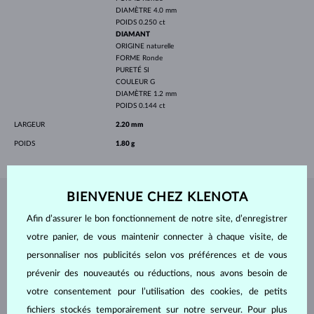
DIAMÈTRE
4.0 mm
POIDS
0.250 ct
DIAMANT
ORIGINE
naturelle
FORME
Ronde
PURETÉ
SI
COULEUR
G
DIAMÈTRE
1.2 mm
POIDS
0.144 ct
LARGEUR
2.20 mm
POIDS
1.80 g
BIENVENUE CHEZ KLENOTA
BIJOUX DE
L'ATELIER KLENOTA
Afin d’assurer le bon fonctionnement de notre site, d’enregistrer
votre panier, de vous maintenir connecter à chaque visite, de
personnaliser nos publicités selon vos préférences et de vous
prévenir des nouveautés ou réductions, nous avons besoin de
votre consentement pour l’utilisation des cookies, de petits
fichiers stockés temporairement sur notre serveur. Pour plus