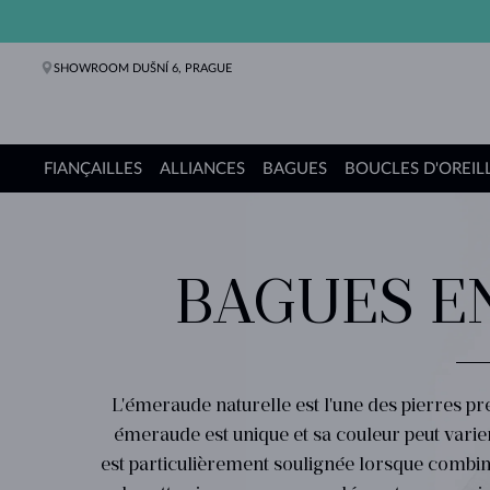
SHOWROOM DUŠNÍ 6, PRAGUE
FIANÇAILLES
ALLIANCES
BAGUES
BOUCLES D'OREIL
Bagues de fiançailles
Alliances de mariage
Bagues
Boucles d'oreilles
Colliers
Bracelets
Perles
Bijoux
Cadeaux
Collections KLENOTA
BAGUES E
L'émeraude naturelle est l'une des pierres pré
émeraude est unique et sa couleur peut varier
est particulièrement soulignée lorsque combin