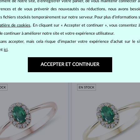
ement de notre site, d’enregistrer votre panier, de vous maintenir connecter à
érences et de vous prévenir des nouveautés ou réductions, nous avons bes
its fichiers stockés temporairement sur notre serveur. Pour plus d’informations su
atière de cookies
. En cliquant sur « Accepter et continuer », vous consentez à
e continuer à améliorer notre site et votre expérience utilisateur.
ans accepter, mais cela risque d’impacter votre expérience d’achat sur le s
ant
ici
.
ACCEPTER ET CONTINUER
NC
OR JAUNE
692 €
UDE
ÉMERAUDE & DIAMANT
TOCK
EN STOCK