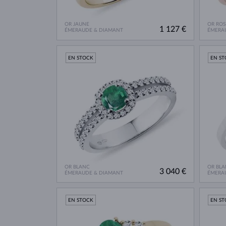
OR JAUNE
OR ROS
1 127 €
ÉMERAUDE & DIAMANT
ÉMERA
EN STOCK
EN S
OR BLANC
OR BLA
3 040 €
ÉMERAUDE & DIAMANT
ÉMERA
EN STOCK
EN S