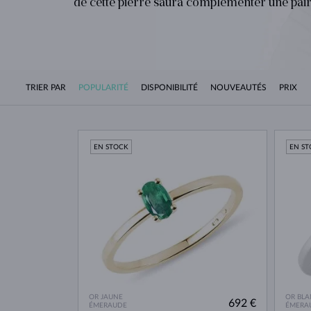
de cette pierre saura complémenter une pai
TRIER PAR
POPULARITÉ
DISPONIBILITÉ
NOUVEAUTÉS
PRIX
EN STOCK
EN S
OR JAUNE
OR BLA
692 €
ÉMERAUDE
ÉMERA