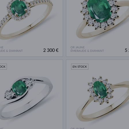
NE
OR JAUNE
2 300 €
5 
UDE & DIAMANT
ÉMERAUDE & DIAMANT
TOCK
EN STOCK
NC
OR JAUNE