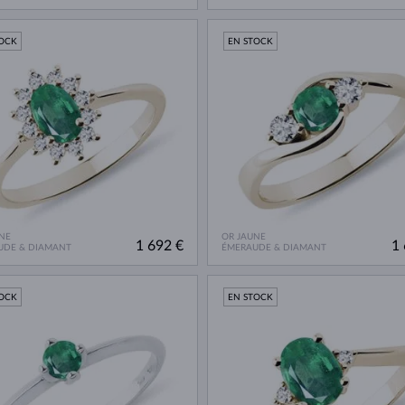
TOCK
EN STOCK
NE
OR JAUNE
1 692 €
1 
UDE & DIAMANT
ÉMERAUDE & DIAMANT
TOCK
EN STOCK