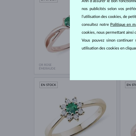
Afin d’assurer le bon fonctionn
nos publicités selon vos préf
l’utilisation des cookies, de pet
consultez notre
Politique en m
cookies, nous permettant ainsi d
Vous pouvez sinon continuer s
utilisation des cookies en cliqu
OR ROSE
OR BLA
953 €
ÉMERAUDE
ÉMERA
EN STOCK
EN S