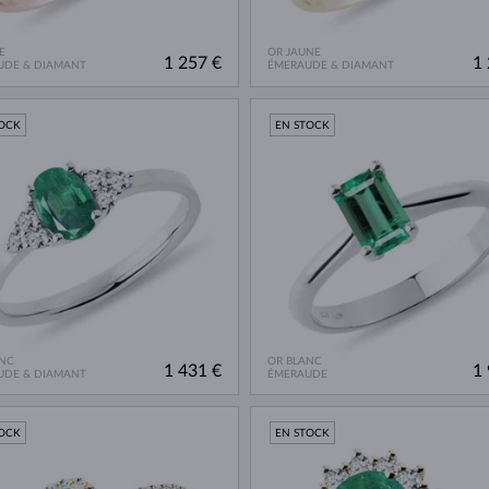
E
OR JAUNE
1 257 €
1 
UDE & DIAMANT
ÉMERAUDE & DIAMANT
TOCK
EN STOCK
NC
OR BLANC
1 431 €
1 
UDE & DIAMANT
ÉMERAUDE
TOCK
EN STOCK