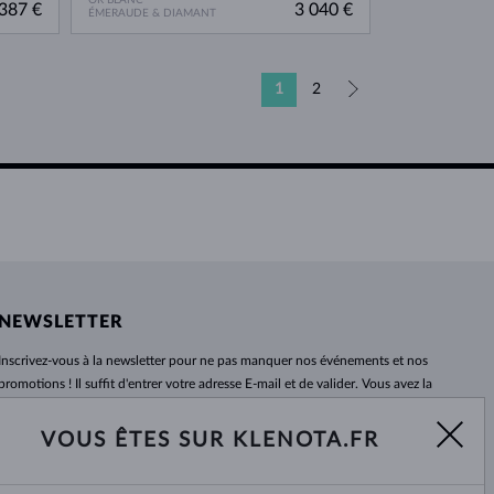
387 €
3 040 €
ÉMERAUDE & DIAMANT
1
2
»
NEWSLETTER
Inscrivez-vous
à
la newsletter pour ne pas manquer nos événements et nos
promotions ! Il suffit d'entrer votre adresse E-mail et de valider. Vous avez la
possibilité de vous désabonner
à
tout moment. Nous attendons avec
impatience.
VOUS ÊTES SUR KLENOTA.FR
S'ABONNER