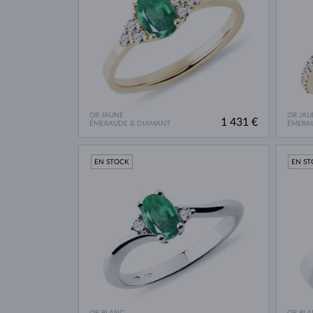
OR JAUNE
OR JAU
1 431 €
ÉMERAUDE & DIAMANT
ÉMERA
EN STOCK
EN S
OR BLANC
OR BLA