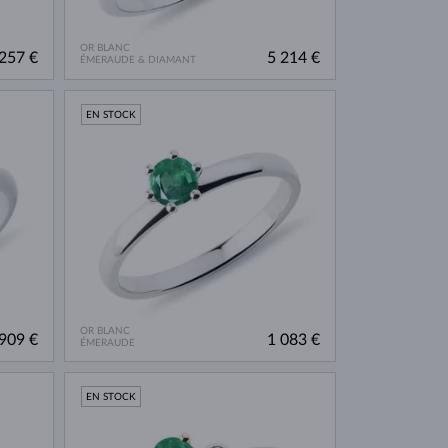
OR BLANC
257 €
5 214 €
ÉMERAUDE & DIAMANT
EN STOCK
OR BLANC
909 €
1 083 €
ÉMERAUDE
EN STOCK