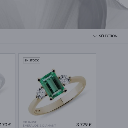
PERLES
OR BLANC
OR ROSE
OR BLANC
DÉCOUVRIR
DÉCOUVRIR
DÉCOUVRIR
DÉCOUVRIR
DÉCOUVRIR
SÉLECTION
EN STOCK
OR JAUNE
170 €
3 779 €
ÉMERAUDE & DIAMANT