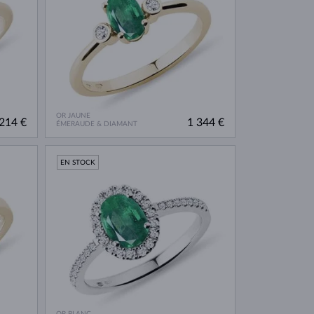
OR JAUNE
214 €
1 344 €
ÉMERAUDE & DIAMANT
EN STOCK
OR BLANC