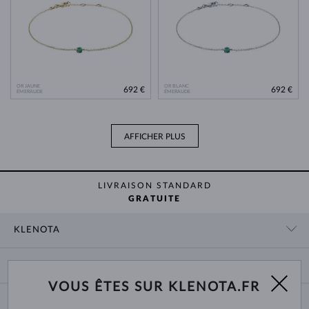
OR JAUNE
OR BLANC
692 €
692 €
ÉMERAUDE
ÉMERAUDE
AFFICHER PLUS
LIVRAISON STANDARD
GRATUITE
KLENOTA
CONTACT
PANIER
SHOWROOM
VOUS ÊTES SUR KLENOTA.FR
LIVRAISON ET PAIEMENT
NOUS CONNAÎTRE
BIJOUX