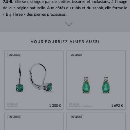
7,5-8
. Elle se distingue par de petites fissures et inclusions, à l’image
de leur origine naturelle. Aux côtés du rubis et du saphir, elle forme le
« Big Three » des pierres précieuses.
VOUS POURRIEZ AIMER AUSSI
EN STOCK
EN STOCK
OR BLANC
OR JAUNE
1 300 €
1 692 €
ÉMERAUDE
ÉMERAUDE & DIAMANT
EN STOCK
EN STOCK