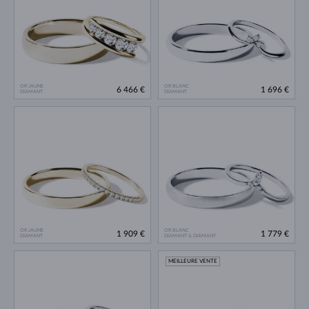
OR JAUNE
OR BLANC
6 466 €
1 696 €
DIAMANT
DIAMANT
OR JAUNE
OR BLANC
1 909 €
1 779 €
DIAMANT
DIAMANT & DIAMANT
MEILLEURE VENTE