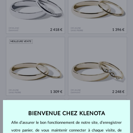
OR BLANC
OR JAUNE
2 418 €
1 396 €
DIAMANT
SANS PIERRE
MEILLEURE VENTE
OR JAUNE
OR JAUNE
1 309 €
2 248 €
SANS PIERRE
DIAMANT
BIENVENUE CHEZ KLENOTA
Afin d’assurer le bon fonctionnement de notre site, d’enregistrer
votre panier, de vous maintenir connecter à chaque visite, de