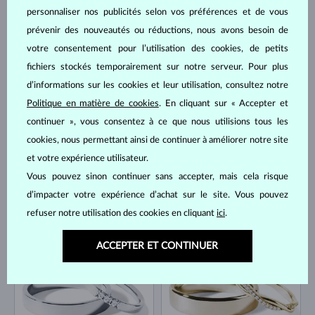
personnaliser nos publicités selon vos préférences et de vous
prévenir des nouveautés ou réductions, nous avons besoin de
OR JAUNE
OR JAUNE
votre consentement pour l’utilisation des cookies, de petits
2 505 €
2 548 €
DIAMANT
DIAMANT
fichiers stockés temporairement sur notre serveur. Pour plus
d’informations sur les cookies et leur utilisation, consultez notre
Politique en matière de cookies
. En cliquant sur « Accepter et
continuer », vous consentez à ce que nous utilisions tous les
cookies, nous permettant ainsi de continuer à améliorer notre site
et votre expérience utilisateur.
Vous pouvez sinon continuer sans accepter, mais cela risque
OR BLANC
OR JAUNE
d’impacter votre expérience d’achat sur le site. Vous pouvez
2 505 €
2 205 €
DIAMANT
DIAMANT
refuser notre utilisation des cookies en cliquant
ici
.
ACCEPTER ET CONTINUER