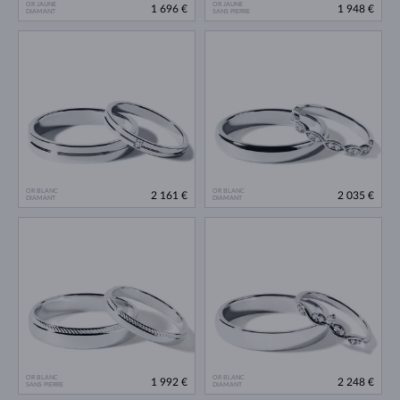
OR JAUNE
OR JAUNE
1 696 €
1 948 €
DIAMANT
SANS PIERRE
OR BLANC
OR BLANC
2 161 €
2 035 €
DIAMANT
DIAMANT
OR BLANC
OR BLANC
1 992 €
2 248 €
SANS PIERRE
DIAMANT