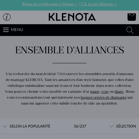
Bijoux en or faits main à Prague ->
|
7 % sur les alliances ->
MENU
ENSEMBLE D'ALLIANCES
À la recherche du match idéal ? Découvrez les ensembles assortis d'anneaux
de mariage KLENOTA. Tant les amatrices d'un style fastueux que celles d'une
esthétique minimaliste sauront trouver leur bonheur dans notre collection.
Vous pouvez choisir votre modèle en variante d'or
jaune
,
rose
ou
blanc
. Nous
vous recommandons tout spécialement nos
bagues ornées de diamants
qui
sauront apporter cette subtile touche de chic au quotidien.
SELON LA POPULARITÉ
36/237
SÉLECTION