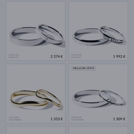
OR BLANC
OR BLANC
2 374 €
1 992 €
DIAMANT
DIAMANT
MEILLEURE VENTE
OR JAUNE
OR BLANC
1 353 €
1 309 €
SANS PIERRE
SANS PIERRE