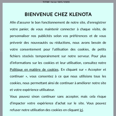
TITRE
14 kt 585/1000
SURFACE
polie
PROFIL
plat
BIENVENUE CHEZ KLENOTA
PIERRES PRÉCIEUSES
SANS PIERRE
Afin d’assurer le bon fonctionnement de notre site, d’enregistrer
LARGEUR FEMME
2.50 mm
votre panier, de vous maintenir connecter à chaque visite, de
LARGEUR HOMMES
3.00 mm
personnaliser nos publicités selon vos préférences et de vous
POIDS
4.35 g
prévenir des nouveautés ou réductions, nous avons besoin de
votre consentement pour l’utilisation des cookies, de petits
fichiers stockés temporairement sur notre serveur. Pour plus
BIJOUX DE
L'ATELIER KLENOTA
d’informations sur les cookies et leur utilisation, consultez notre
Politique en matière de cookies
. En cliquant sur « Accepter et
continuer », vous consentez à ce que nous utilisions tous les
cookies, nous permettant ainsi de continuer à améliorer notre site
et votre expérience utilisateur.
Vous pouvez sinon continuer sans accepter, mais cela risque
d’impacter votre expérience d’achat sur le site. Vous pouvez
refuser notre utilisation des cookies en cliquant
ici
.