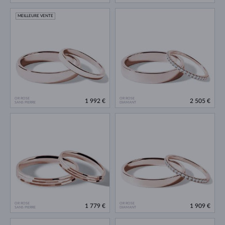
MEILLEURE VENTE
OR ROSE
OR ROSE
1 992 €
2 505 €
SANS PIERRE
DIAMANT
OR ROSE
OR ROSE
1 779 €
1 909 €
SANS PIERRE
DIAMANT