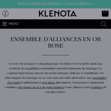
Bijoux en or faits main à Prague ->
|
7 % sur les alliances ->
MENU
ENSEMBLE D’ALLIANCES EN OR
ROSE
Le rose est la nuance romantique par excellence et il se prête ainsi à la
création de magnifiques ensembles assortis d'anneaux de mariage. La
couleur légèrement cuivrée du métal demeure délicate et scintillante. De
telles bagues de mariage en or rose sont une belle alternative aux
ensembles
d'or jaune
traditionnels et
d'or blanc
plus épurés. Vous pouvez également
combiner
une bague en or rose pour femmes
à une alliance pour
hommes
de
ton plus neutre.