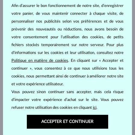
Afin d’assurer le bon fonctionnement de notre site, d’enregistrer
votre panier, de vous maintenir connecter à chaque visite, de
personnaliser nos publicités selon vos préférences et de vous
prévenir des nouveautés ou réductions, nous avons besoin de
votre consentement pour l’utilisation des cookies, de petits
OR ROSE
OR ROSE
1 353 €
1 396 €
SANS PIERRE
SANS PIERRE
fichiers stockés temporairement sur notre serveur. Pour plus
d’informations sur les cookies et leur utilisation, consultez notre
Politique en matière de cookies
. En cliquant sur « Accepter et
continuer », vous consentez à ce que nous utilisions tous les
cookies, nous permettant ainsi de continuer à améliorer notre site
et votre expérience utilisateur.
Vous pouvez sinon continuer sans accepter, mais cela risque
d’impacter votre expérience d’achat sur le site. Vous pouvez
OR ROSE
OR ROSE
6 127 €
9 579 €
DIAMANT & DIAMANT NOIR
DIAMANT
refuser notre utilisation des cookies en cliquant
ici
.
ACCEPTER ET CONTINUER