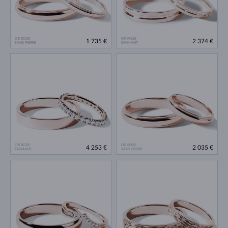
OR ROSE
OR ROSE
1 735 €
2 374 €
SANS PIERRE
DIAMANT
OR ROSE
OR ROSE
4 253 €
2 035 €
DIAMANT
SANS PIERRE