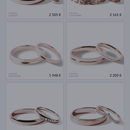
OR ROSE
OR ROSE
2 505 €
2 161 €
DIAMANT
SANS PIERRE
OR ROSE
OR ROSE
1 948 €
2 205 €
SANS PIERRE
DIAMANT