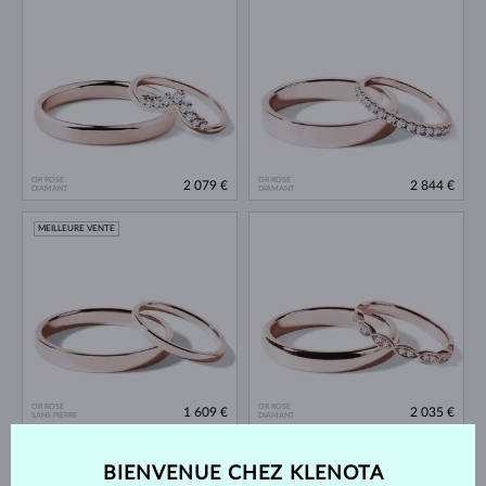
OR ROSE
OR ROSE
2 079 €
2 844 €
DIAMANT
DIAMANT
MEILLEURE VENTE
OR ROSE
OR ROSE
1 609 €
2 035 €
SANS PIERRE
DIAMANT
MEILLEURE VENTE
BIENVENUE CHEZ KLENOTA