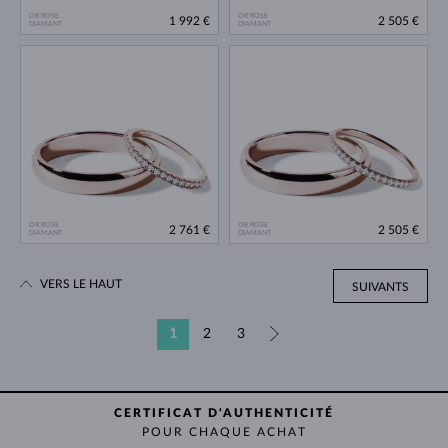
OR ROSE
OR ROSE
1 992 €
2 505 €
DIAMANT
DIAMANT
OR ROSE
OR ROSE
2 761 €
2 505 €
DIAMANT
DIAMANT
VERS LE HAUT
SUIVANTS
1
2
3
»
CERTIFICAT D'AUTHENTICITÉ
POUR CHAQUE ACHAT