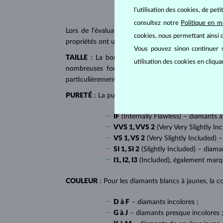
l’utilisation des cookies, de pet
consultez notre
Politique en m
Lors de l’évaluation et de la certification des
dia
cookies, nous permettant ainsi d
propriétés ont un impact majeur sur le prix d’un di
Vous pouvez sinon continuer s
TAILLE
: La bonne taille donne au diamant son écl
utilisation des cookies en cliqu
nombreuses formes dites fantaisies, telles que l
particulièrement populaire sur
les bagues de fiançai
PURETÉ
: La pureté de diamant est déterminée par l
IF
(Internally Flawless) – diamants 
VVS 1, VVS 2
(Very Very Slightly In
VS 1, VS 2
(Very Slightly Included) –
SI 1, SI 2
(Slightly Included) – diama
I1, I2, I3
(Included), également mar
COULEUR
: Pour les diamants blancs à jaunes, la co
D à F
– diamants incolores ;
G à J
– diamants presque incolores 