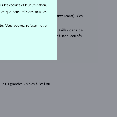
r les cookies et leur utilisation,
 ce que nous utilisions tous les
ureté
(clarity),
couleur
(color) et
carat
(carat). Ces
ite. Vous pouvez refuser notre
 populaires. Les diamants sont aussi taillés dans de
u triangulaire avec angles pointus et non coupés,
tions internes du diamant :
lus grandes visibles à l’œil nu.