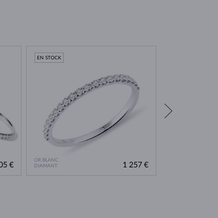
EN STOCK
OR BLANC
OR BLANC
05 €
1 257 €
DIAMANT
DIAMANT