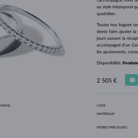
l’accompagne revêt u
POUR FEMMES EN OR JAUNE
DESIGN HALO
ENSEMBLES ORIGINAUX
AMÉTHYSTES
SOLITAIRES
PIERRES PRÉCIEUSES
PERLES D´EAU DOUCE
SERTISSAGE CLOS
POUR LA MAMAN
OR BLANC
MORGANITES
TOPAZES
RUBIS
IDÉES CADEAUX
au style intemporel qui
POUR FEMMES EN OR ROSE
quotidien.
OR JAUNE
COLLIERS MAGNÉTIQUES
OR ROSE
OR ROSE
PERSONNALISABLES
Toutes nos bagues son
devez faire ajuster la
LETNÍ VRSTVENÍ
jours suivant la récep
accompagné d'un Certif
les ajustements, cons
Disponibilité:
livrais
2 505 €
CODE
'IMAGE
MATÉRIAUX
PIERRES PRÉCIEUSES