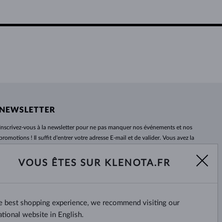
NEWSLETTER
Inscrivez-vous
à
la newsletter pour ne pas manquer nos événements et nos
promotions ! Il suffit d'entrer votre adresse E-mail et de valider. Vous avez la
possibilité de vous désabonner
à
tout moment. Nous attendons avec
impatience.
VOUS ÊTES SUR KLENOTA.FR
S'ABONNER
he best shopping experience, we recommend visiting our
Oui, je veux recevoir des
nouvelles intéressantes par e-mail.
ational website in English.