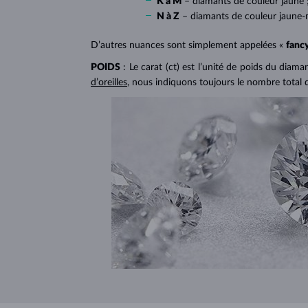
K à M
– diamants de couleur jaune 
N à Z
– diamants de couleur jaune-
D’autres nuances sont simplement appelées «
fanc
POIDS
: Le carat (ct) est l’unité de poids du diam
d’oreilles
, nous indiquons toujours le nombre total 