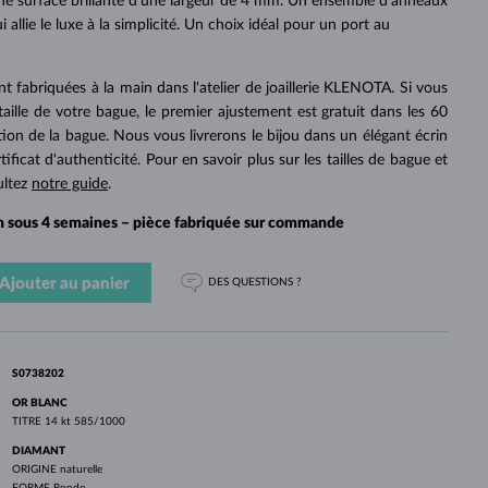
PERLES
ne surface brillante d'une largeur de 4 mm. Un ensemble d’anneaux
OR BLANC
OR ROSE
OR BLANC
 allie le luxe à la simplicité. Un choix idéal pour un port au
DÉCOUVRIR
DÉCOUVRIR
DÉCOUVRIR
DÉCOUVRIR
DÉCOUVRIR
t fabriquées à la main dans l'atelier de joaillerie KLENOTA. Si vous
 taille de votre bague, le premier ajustement est gratuit dans les 60
tion de la bague. Nous vous livrerons le bijou dans un élégant écrin
icat d'authenticité. Pour en savoir plus sur les tailles de bague et
ultez
notre guide
.
on sous 4 semaines – pièce fabriquée sur commande
Ajouter au panier
DES QUESTIONS ?
S0738202
OR BLANC
TITRE
14 kt 585/1000
DIAMANT
ORIGINE
naturelle
FORME
Ronde