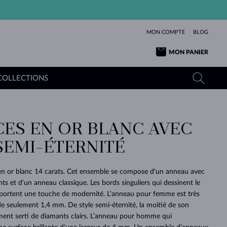
MON COMPTE
BLOG
MON PANIER
COLLECTIONS
CES EN OR BLANC AVEC
OR JAUNE
TANZANITES
TOURMALINES
SAPHIRS
SEMI-ÉTERNITÉ
OR ROSE
TOPAZES
MOLDAVITES
ÉMERAUDES
L'AMOUR
TOURMALINES
MINÉRAUX
MOLDAVITES
 en or blanc 14 carats. Cet ensemble se compose d'un anneau avec
PENDENTIFS
INTEMPORELS
AUTHENTIQUES
EXCEPTIONNELLES
BEAUTÉ
DE SES
PLUS
nts et d'un anneau classique. Les bords singuliers qui dessinent le
MOLDAVITES
PENDENTIFS EN PERLES
MINÉRAUX
pportent une touche de modernité. L'anneau pour femme est très
E
DÉCOUVRIR
BEAUTÉ
DES
POUR BÉBÉS
OR BLANC
MARIAGE
BELLES
RÊVES
PURE
 de seulement 1,4 mm. De style semi-éternité, la moitié de son
ment serti de diamants clairs. L’anneau pour homme qui
MARIAGE
OR JAUNE
OR JAUNE
DÉCOUVRIR
DÉCOUVRIR
DÉCOUVRIR
DÉCOUVRIR