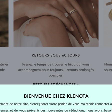
RETOURS SOUS 60 JOURS
telier
Prenez le temps de trouver le bijou qui vous
Nous
nde
accompagnera pour toujours – retours prolongés
sour
possibles.
RETOURS ET ÉCHANGES >
BIENVENUE CHEZ KLENOTA
ement de notre site, d’enregistrer votre panier, de vous maintenir connecter à
érences et de vous prévenir des nouveautés ou réductions, nous avons bes