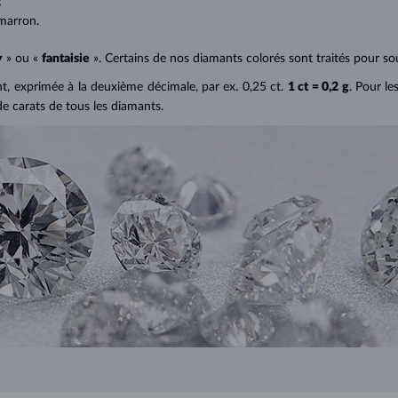
;
marron.
y
» ou «
fantaisie
». Certains de nos diamants colorés sont traités pour sou
ant, exprimée à la deuxième décimale, par ex. 0,25 ct.
1 ct = 0,2 g
. Pour le
de carats de tous les diamants.