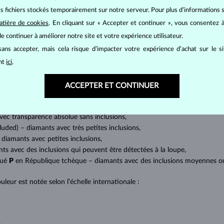
its fichiers stockés temporairement sur notre serveur. Pour plus d’informations su
BIJOUX EN
DIAMANT
atière de cookies
. En cliquant sur « Accepter et continuer », vous consentez à
mants
, on utilise les 4 paramètres de base, appelés
4C
:
taille
(cut),
p
e continuer à améliorer notre site et votre expérience utilisateur.
amant.
ans accepter, mais cela risque d’impacter votre expérience d’achat sur le s
at brillant. La taille ronde dite
brillant
appartient aux tailles les plus
ant
ici
.
a marquise, baguette, cœur, larme, ovale ou princesse (quadrilatère o
lles
).
ACCEPTER ET CONTINUER
a quantité, la taille et la répartition des inclusions ou bien des imperfec
avec transparence absolue sans inclusions,
cluded) – diamants avec très petites inclusions,
 diamants avec petites inclusions,
nts avec des inclusions qui peuvent être détectées à la loupe,
qué
P
en République tchèque – diamants avec des inclusions moyennes ou p
uleur est notée selon l’échelle internationale :
;