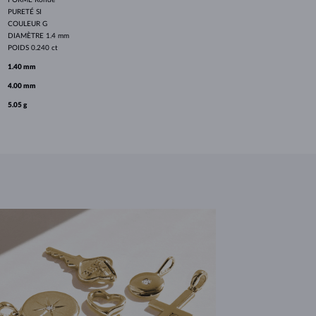
PURETÉ
SI
COULEUR
G
DIAMÈTRE
1.4 mm
POIDS
0.240 ct
1.40 mm
4.00 mm
5.05 g