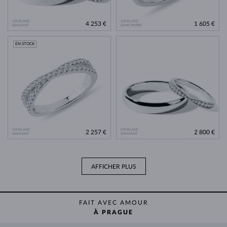
OR BLANC
OR BLANC
4 253 €
1 605 €
DIAMANT
SANS PIERRE
EN STOCK
OR BLANC
OR BLANC
2 257 €
2 800 €
DIAMANT
DIAMANT
AFFICHER PLUS
FAIT AVEC AMOUR
À PRAGUE