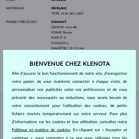
MATÉRIAUX
OR BLANC
TITRE
14 kt 585/1000
PIERRES PRÉCIEUSES
DIAMANT
ORIGINE
naturelle
FORME
Ronde
PURETÉ
SI
COULEUR
G
DIAMÈTRE
1.0-1.2 mm
POIDS
0.290 ct
ORIGINE
naturelle
BIENVENUE CHEZ KLENOTA
LARGEUR HOMMES
5.00 mm
Afin d’assurer le bon fonctionnement de notre site, d’enregistrer
POIDS
7.95 g
votre panier, de vous maintenir connecter à chaque visite, de
personnaliser nos publicités selon vos préférences et de vous
prévenir des nouveautés ou réductions, nous avons besoin de
BIJOUX DE
L'ATELIER KLENOTA
votre consentement pour l’utilisation des cookies, de petits
fichiers stockés temporairement sur notre serveur. Pour plus
d’informations sur les cookies et leur utilisation, consultez notre
Politique en matière de cookies
. En cliquant sur « Accepter et
continuer », vous consentez à ce que nous utilisions tous les