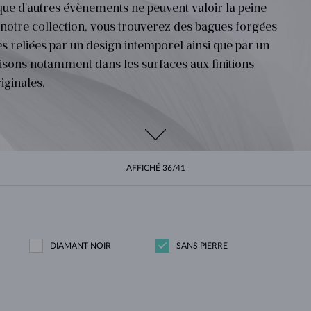
 que d'autres évènements ne peuvent valoir la peine
POUR FEMMES EN OR JAUNE
DESIGN HALO
ENSEMBLES ORIGINAUX
AMÉTHYSTES
SOLITAIRES
PIERRES PRÉCIEUSES
PERLES D´EAU DOUCE
SERTISSAGE CLOS
POUR LA MAMAN
OR BLANC
MORGANITES
TOPAZES
RUBIS
IDÉES CADEAUX
s notre collection, vous trouverez des bagues forgées
POUR FEMMES EN OR ROSE
OR JAUNE
COLLIERS MAGNÉTIQUES
OR ROSE
tes reliées par un design intemporel ainsi que par un
OR ROSE
PERSONNALISABLES
lisons notamment dans les surfaces aux finitions
LETNÍ VRSTVENÍ
iginales.
ire plaisir (et qu’on leur fasse plaisir), les collections
AFFICHÉ
36/41
bagues qui sauront apporter une touche indéniable
aune délicat, ou à son blanc lunaire et son rose chaud,
es pour hommes se déclinent à volonté pour le goût de
chacun.
DIAMANT NOIR
SANS PIERRE