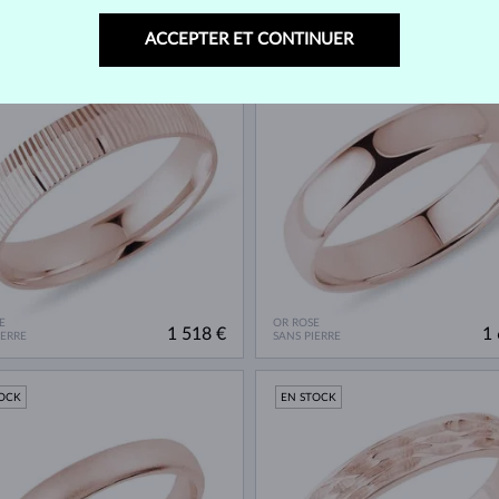
E
OR ROSE
1 300 €
1 
IERRE
SANS PIERRE
ACCEPTER ET CONTINUER
TOCK
EN STOCK
E
OR ROSE
1 518 €
1 
IERRE
SANS PIERRE
TOCK
EN STOCK