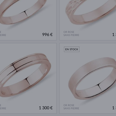
E
OR ROSE
996 €
1 
IERRE
SANS PIERRE
EN STOCK
E
OR ROSE
1 300 €
1 
IERRE
SANS PIERRE