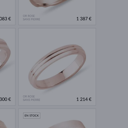
OR ROSE
083 €
1 387 €
SANS PIERRE
OR ROSE
300 €
1 214 €
SANS PIERRE
EN STOCK