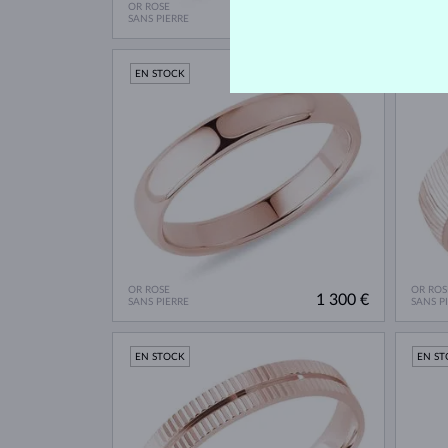
OR ROSE
OR ROS
1 735 €
SANS PIERRE
SANS P
EN STOCK
EN S
OR ROSE
OR ROS
1 300 €
SANS PIERRE
SANS P
EN STOCK
EN S