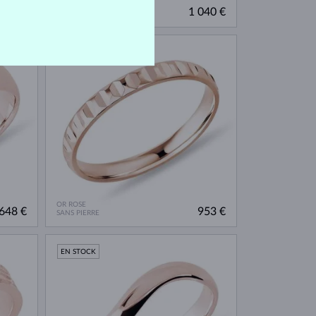
OR ROSE
127 €
1 040 €
SANS PIERRE
EN STOCK
OR ROSE
648 €
953 €
SANS PIERRE
EN STOCK