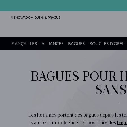
SHOWROOM DUŠNÍ 6, PRAGUE
FIANÇAILLES
ALLIANCES
BAGUES
BOUCLES D'OREIL
Bagues de fiançailles
Alliances de mariage
Bagues
Boucles d'oreilles
Colliers
Bracelets
Perles
Bijoux
Cadeaux
Collections KLENOTA
BAGUES POUR H
SANS
Les hommes portent des bagues depuis les tem
statut et leur influence. De nos jours, les
bag