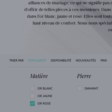
alliances de mariage, ce qui ne signifie pas
d'offrir de telles pièces à ces messieurs. Dan
dans l'or blanc, jaune et rose. Elles sont tou
haut niveau de confort. Nous nous spécia
or
Parce que les hommes aussi ont le droit de se fa
TRIER PAR
POPULARITÉ
DISPONIBILITÉ
NOUVEAUTÉS
PRIX
KLENOTA leur dédient une déclinaison de 
d’élégance et d’éclat à leurs mains. De l’or j
Matière
Pierre
passant par l’argent finement poli, les bagu
OR BLANC
DIAMANT
OR JAUNE
OR ROSE