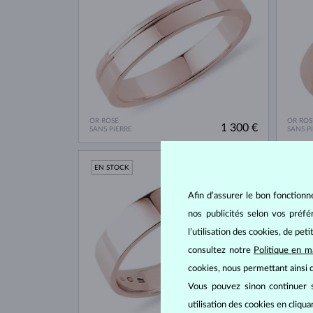
OR ROSE
OR ROS
1 300 €
SANS PIERRE
SANS P
EN STOCK
EN S
Afin d’assurer le bon fonctionn
nos publicités selon vos préf
l’utilisation des cookies, de pet
consultez notre
Politique en m
cookies, nous permettant ainsi d
Vous pouvez sinon continuer s
utilisation des cookies en cliqu