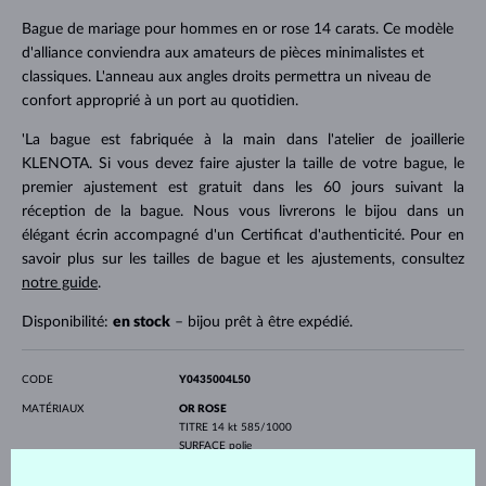
Bague de mariage pour hommes en or rose 14 carats. Ce modèle
d'alliance conviendra aux amateurs de pièces minimalistes et
classiques. L'anneau aux angles droits permettra un niveau de
confort approprié à un port au quotidien.
'La bague est fabriquée à la main dans l'atelier de joaillerie
KLENOTA. Si vous devez faire ajuster la taille de votre bague, le
premier ajustement est gratuit dans les 60 jours suivant la
réception de la bague. Nous vous livrerons le bijou dans un
élégant écrin accompagné d'un Certificat d'authenticité. Pour en
savoir plus sur les tailles de bague et les ajustements, consultez
notre guide
.
Disponibilité:
en stock
– bijou prêt à être expédié.
CODE
Y0435004L50
MATÉRIAUX
OR ROSE
TITRE
14 kt 585/1000
SURFACE
polie
PROFIL
demi-lune