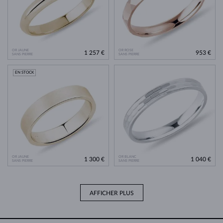
OR JAUNE
OR ROSE
1 257 €
953 €
SANS PIERRE
SANS PIERRE
EN STOCK
OR JAUNE
OR BLANC
1 300 €
1 040 €
SANS PIERRE
SANS PIERRE
AFFICHER PLUS