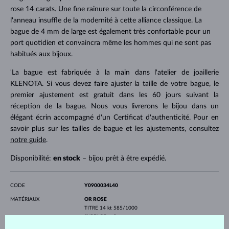
rose 14 carats. Une fine rainure sur toute la circonférence de
l'anneau insuffle de la modernité à cette alliance classique. La
bague de 4 mm de large est également très confortable pour un
port quotidien et convaincra même les hommes qui ne sont pas
habitués aux bijoux.
'La bague est fabriquée à la main dans l'atelier de joaillerie
KLENOTA. Si vous devez faire ajuster la taille de votre bague, le
premier ajustement est gratuit dans les 60 jours suivant la
réception de la bague. Nous vous livrerons le bijou dans un
élégant écrin accompagné d'un Certificat d'authenticité. Pour en
savoir plus sur les tailles de bague et les ajustements, consultez
notre guide
.
Disponibilité:
en stock
– bijou prêt à être expédié.
CODE
Y0900034L40
MATÉRIAUX
OR ROSE
TITRE
14 kt 585/1000
SURFACE
polie
PROFIL
plat