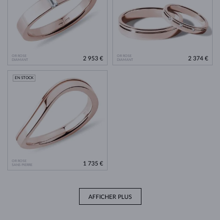
OR ROSE
OR ROSE
2 953 €
2 374 €
DIAMANT
DIAMANT
EN STOCK
OR ROSE
1 735 €
SANS PIERRE
AFFICHER PLUS