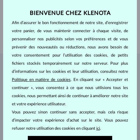
SURFACE
polie
PROFIL
plat
BIENVENUE CHEZ KLENOTA
PIERRES PRÉCIEUSES
SANS PIERRE
ORIGINE
naturelle
Afin d’assurer le bon fonctionnement de notre site, d’enregistrer
LARGEUR
4.50 mm
votre panier, de vous maintenir connecter à chaque visite, de
POIDS
4.70 g
personnaliser nos publicités selon vos préférences et de vous
prévenir des nouveautés ou réductions, nous avons besoin de
votre consentement pour l’utilisation des cookies, de petits
fichiers stockés temporairement sur notre serveur. Pour plus
BIJOUX DE
L'ATELIER KLENOTA
d’informations sur les cookies et leur utilisation, consultez notre
Politique en matière de cookies
. En cliquant sur « Accepter et
continuer », vous consentez à ce que nous utilisions tous les
cookies, nous permettant ainsi de continuer à améliorer notre site
et votre expérience utilisateur.
Vous pouvez sinon continuer sans accepter, mais cela risque
d’impacter votre expérience d’achat sur le site. Vous pouvez
refuser notre utilisation des cookies en cliquant
ici
.