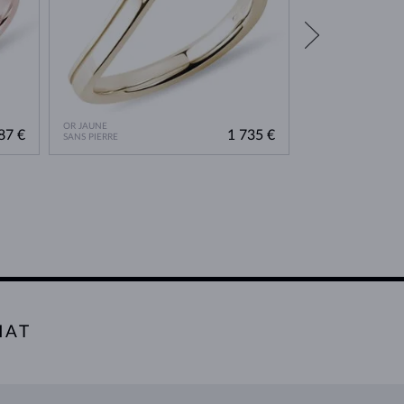
OR JAUNE
OR ROSE
87 €
1 735 €
SANS PIERRE
SANS PIERRE
HAT