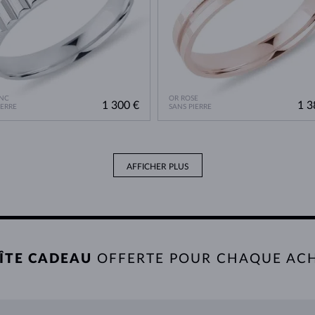
NC
OR ROSE
1 300 €
1 3
IERRE
SANS PIERRE
AFFICHER PLUS
ÎTE CADEAU
OFFERTE POUR CHAQUE AC