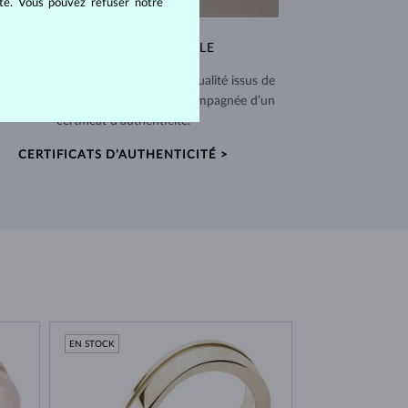
ite. Vous pouvez refuser notre
QUALITÉ EXCEPTIONNELLE
 utilisons des matériaux de haute qualité issus de
ces vérifiées. Chaque pièce est accompagnée d’un
certificat d’authenticité.
CERTIFICATS D’AUTHENTICITÉ >
EN STOCK
EN STOCK