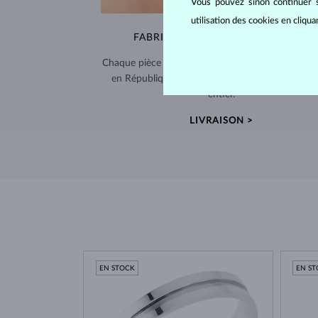
Vous pouvez sinon continuer s
utilisation des cookies en cliqu
FABRIQUÉS À LA MAIN À PRAGUE
Chaque pièce est fabriquée à la main dans notre a
en République tchèque et expédiée dans le mo
entier.
LIVRAISON >
EN STOCK
EN S