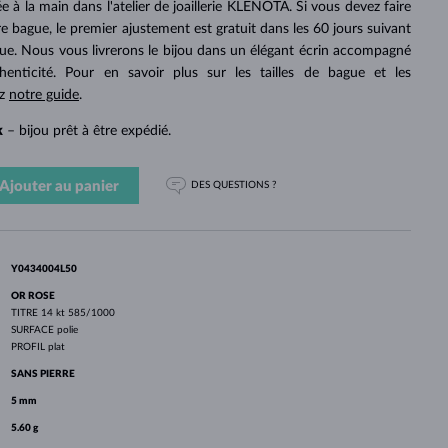
PERLES
e à la main dans l'atelier de joaillerie KLENOTA. Si vous devez faire
OR BLANC
OR ROSE
OR BLANC
otre bague, le premier ajustement est gratuit dans les 60 jours suivant
DÉCOUVRIR
DÉCOUVRIR
DÉCOUVRIR
DÉCOUVRIR
gue. Nous vous livrerons le bijou dans un élégant écrin accompagné
thenticité. Pour en savoir plus sur les tailles de bague et les
DÉCOUVRIR
ez
notre guide
.
k
– bijou prêt à être expédié.
Ajouter au panier
DES QUESTIONS ?
Y0434004L50
OR ROSE
TITRE
14 kt 585/1000
SURFACE
polie
PROFIL
plat
SANS PIERRE
5 mm
5.60 g