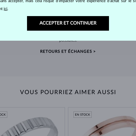
ans accepter, mais cela risque d’impacter votre expérience d’achat sur le s
ant
ici
.
RETOURS SOUS 60 JOURS
ACCEPTER ET CONTINUER
telier
Prenez le temps de trouver le bijou qui vous
Nous
nde
accompagnera pour toujours – retours prolongés
sour
possibles.
RETOURS ET ÉCHANGES >
VOUS POURRIEZ AIMER AUSSI
TOCK
EN STOCK