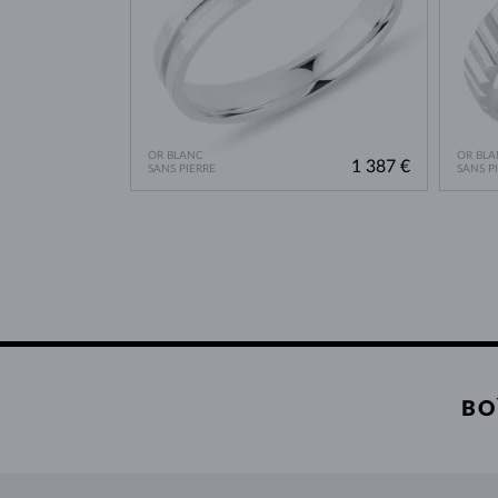
OR BLANC
OR BLA
1 387 €
SANS PIERRE
SANS P
BO