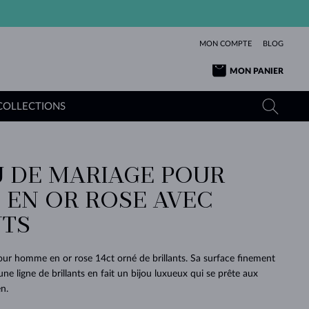
MON COMPTE
BLOG
MON PANIER
COLLECTIONS
 DE MARIAGE POUR
OR JAUNE
TANZANITES
TOURMALINES
SAPHIRS
EN OR ROSE AVEC
OR ROSE
TOPAZES
MOLDAVITES
ÉMERAUDES
L'AMOUR
TS
TOURMALINES
MINÉRAUX
MOLDAVITES
PENDENTIFS
INTEMPORELS
AUTHENTIQUES
EXCEPTIONNELLES
BEAUTÉ
DE SES
PLUS
MOLDAVITES
PENDENTIFS EN PERLES
MINÉRAUX
ur homme en or rose 14ct orné de brillants. Sa surface finement
E
DÉCOUVRIR
BEAUTÉ
DES
POUR BÉBÉS
OR BLANC
MARIAGE
une ligne de brillants en fait un bijou luxueux qui se prête aux
BELLES
RÊVES
PURE
n.
MARIAGE
OR JAUNE
OR JAUNE
DÉCOUVRIR
DÉCOUVRIR
DÉCOUVRIR
DÉCOUVRIR