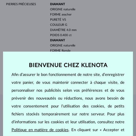
PIERRES PRÉCIEUSES
DIAMANT
ORIGINE
naturelle
FORME
asscher
PURETÉ
VS
COULEUR
G
DIAMÈTRE
4.0 mm
POIDS
0.400 ct
DIAMANT
ORIGINE
naturelle
FORME
Ronde
PURETÉ
SI
COULEUR
G
BIENVENUE CHEZ KLENOTA
DIAMÈTRE
0.8 mm
POIDS
0.058 ct
Afin d’assurer le bon fonctionnement de notre site, d’enregistrer
POIDS
2.70 g
votre panier, de vous maintenir connecter à chaque visite, de
personnaliser nos publicités selon vos préférences et de vous
prévenir des nouveautés ou réductions, nous avons besoin de
votre consentement pour l’utilisation des cookies, de petits
BIJOUX DE
L'ATELIER KLENOTA
fichiers stockés temporairement sur notre serveur. Pour plus
d’informations sur les cookies et leur utilisation, consultez notre
Politique en matière de cookies
. En cliquant sur « Accepter et