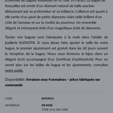
Ensemble de bagues luxueuses en or rose 14 carats. La bague de
fiançailles est ornée d'un diamant naturel de taille asscher,
éblouissant par sa profondeur et sa brillance. L'alliance est quant à
elle sertie d'un pavé de petits diamants clairs taille brillant d'un
côté de l'anneau et sur la moitié du pourtour. Un ensemble
élégant et intemporel doté d'un magnifique éclat de diamants.
Toutes nos bagues sont fabriquées à la main dans l'atelier de
joaillerie KLENOTA. Si vous devez faire ajuster la taille de votre
bague, le premier ajustement est gratuit dans les 60 jours suivant
la réception de la bague. Nous vous livrerons le bijou dans un
élégant écrin accompagné d'un Certificat d'authenticité. Pour en
savoir plus sur les tailles de bague et les ajustements, consultez
notre guide
.
Disponibilité:
livraison sous 4 semaines – pièce fabriquée sur
commande
CODE
S0553014
MATÉRIAUX
OR ROSE
TITRE
14 kt 585/1000