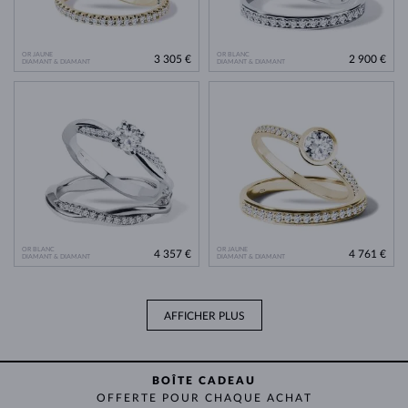
OR JAUNE
OR BLANC
3 305 €
2 900 €
DIAMANT & DIAMANT
DIAMANT & DIAMANT
OR BLANC
OR JAUNE
4 357 €
4 761 €
DIAMANT & DIAMANT
DIAMANT & DIAMANT
AFFICHER PLUS
BOÎTE CADEAU
OFFERTE POUR CHAQUE ACHAT