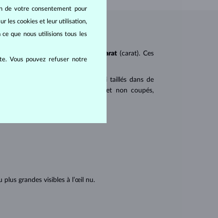
oin de votre consentement pour
r les cookies et leur utilisation,
 ce que nous utilisions tous les
ureté
(clarity),
couleur
(color) et
carat
(carat). Ces
ite. Vous pouvez refuser notre
 populaires. Les diamants sont aussi taillés dans de
u triangulaire avec angles pointus et non coupés,
tions internes du diamant :
lus grandes visibles à l’œil nu.