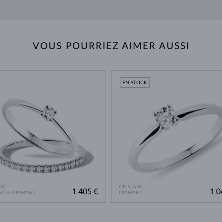
VOUS POURRIEZ AIMER AUSSI
EN STOCK
NC
OR BLANC
1 405 €
1 0
NT & DIAMANT
DIAMANT