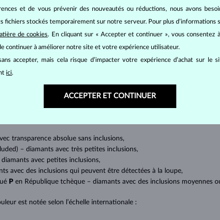
érences et de vous prévenir des nouveautés ou réductions, nous avons bes
its fichiers stockés temporairement sur notre serveur. Pour plus d’informations su
atière de cookies
. En cliquant sur « Accepter et continuer », vous consentez à
BIJOUX EN
DIAMANT
e continuer à améliorer notre site et votre expérience utilisateur.
mants
, on utilise les 4 paramètres de base, appelés
4C
:
taille
(cut),
p
ans accepter, mais cela risque d’impacter votre expérience d’achat sur le s
amant.
ant
ici
.
at brillant. La taille ronde dite
brillant
appartient aux tailles les plus
a marquise, baguette, cœur, larme, ovale ou princesse (quadrilatère o
ACCEPTER ET CONTINUER
lles
).
a quantité, la taille et la répartition des inclusions ou bien des imperfec
avec transparence absolue sans inclusions,
cluded) – diamants avec très petites inclusions,
 diamants avec petites inclusions,
nts avec des inclusions qui peuvent être détectées à la loupe,
qué
P
en République tchèque – diamants avec des inclusions moyennes ou p
uleur est notée selon l’échelle internationale :