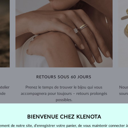
RETOURS SOUS 60 JOURS
telier
Prenez le temps de trouver le bijou qui vous
Nous
nde
accompagnera pour toujours – retours prolongés
sour
possibles.
RETOURS ET ÉCHANGES >
BIENVENUE CHEZ KLENOTA
ement de notre site, d’enregistrer votre panier, de vous maintenir connecter à