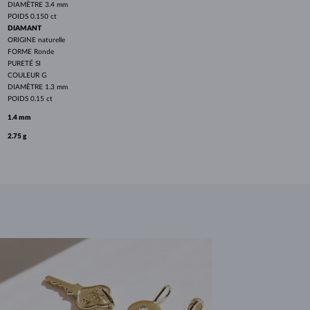
DIAMÈTRE
3.4 mm
POIDS
0.150 ct
DIAMANT
ORIGINE
naturelle
FORME
Ronde
PURETÉ
SI
COULEUR
G
DIAMÈTRE
1.3 mm
POIDS
0.15 ct
1.4 mm
2.75 g