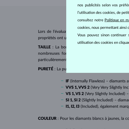
nos publicités selon vos préf
l’utilisation des cookies, de pet
consultez notre
Politique en m
cookies, nous permettant ainsi d
Lors de l’évaluation et de la certification des
dia
Vous pouvez sinon continuer s
propriétés ont un impact majeur sur le prix d’un di
utilisation des cookies en cliqu
TAILLE
: La bonne taille donne au diamant son écl
nombreuses formes dites fantaisies, telles que l
particulièrement populaire sur
les bagues de fiançai
PURETÉ
: La pureté de diamant est déterminée par l
IF
(Internally Flawless) – diamants 
VVS 1, VVS 2
(Very Very Slightly In
VS 1, VS 2
(Very Slightly Included) –
SI 1, SI 2
(Slightly Included) – diama
I1, I2, I3
(Included), également mar
COULEUR
: Pour les diamants blancs à jaunes, la co