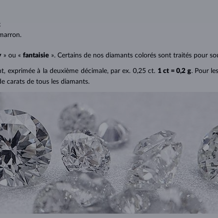
;
;
marron.
y
» ou «
fantaisie
». Certains de nos diamants colorés sont traités pour sou
ant, exprimée à la deuxième décimale, par ex. 0,25 ct.
1 ct = 0,2 g
. Pour le
de carats de tous les diamants.