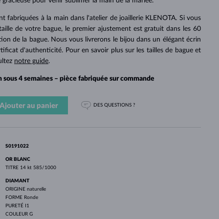
PERLES
 gracieuse pour venir sublimer la main de la mariée.
OR BLANC
OR ROSE
OR BLANC
DÉCOUVRIR
DÉCOUVRIR
DÉCOUVRIR
DÉCOUVRIR
t fabriquées à la main dans l'atelier de joaillerie KLENOTA. Si vous
 taille de votre bague, le premier ajustement est gratuit dans les 60
DÉCOUVRIR
tion de la bague. Nous vous livrerons le bijou dans un élégant écrin
icat d'authenticité. Pour en savoir plus sur les tailles de bague et
ultez
notre guide
.
on sous 4 semaines – pièce fabriquée sur commande
Ajouter au panier
DES QUESTIONS ?
S0191022
OR BLANC
TITRE
14 kt 585/1000
DIAMANT
ORIGINE
naturelle
FORME
Ronde
PURETÉ
I1
COULEUR
G