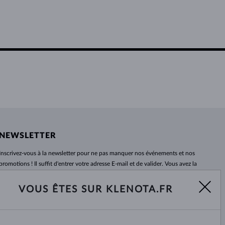
NEWSLETTER
Inscrivez-vous
à
la newsletter pour ne pas manquer nos événements et nos
promotions ! Il suffit d'entrer votre adresse E-mail et de valider. Vous avez la
possibilité de vous désabonner
à
tout moment. Nous attendons avec
impatience.
VOUS ÊTES SUR KLENOTA.FR
S'ABONNER