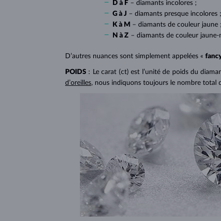
D à F
– diamants incolores ;
G à J
– diamants presque incolores 
K à M
– diamants de couleur jaune 
N à Z
– diamants de couleur jaune-
D’autres nuances sont simplement appelées «
fanc
POIDS
: Le carat (ct) est l’unité de poids du diam
d’oreilles
, nous indiquons toujours le nombre total 