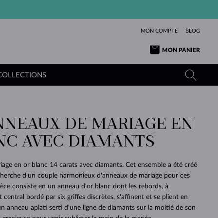
MON COMPTE
BLOG
MON PANIER
COLLECTIONS
ANNEAUX DE MARIAGE EN
OR JAUNE
TANZANITES
TOURMALINES
SAPHIRS
NC AVEC DIAMANTS
OR ROSE
TOPAZES
MOLDAVITES
ÉMERAUDES
L'AMOUR
TOURMALINES
MINÉRAUX
MOLDAVITES
age en or blanc 14 carats avec diamants. Cet ensemble a été créé
PENDENTIFS
INTEMPORELS
AUTHENTIQUES
EXCEPTIONNELLES
BEAUTÉ
DE SES
PLUS
recherche d'un couple harmonieux d'anneaux de mariage pour ces
MOLDAVITES
PENDENTIFS EN PERLES
MINÉRAUX
èce consiste en un anneau d'or blanc dont les rebords, à
E
DÉCOUVRIR
BEAUTÉ
DES
POUR BÉBÉS
OR BLANC
MARIAGE
BELLES
RÊVES
PURE
central bordé par six griffes discrètes, s'affinent et se plient en
un anneau aplati serti d'une ligne de diamants sur la moitié de son
MARIAGE
OR JAUNE
OR JAUNE
DÉCOUVRIR
DÉCOUVRIR
DÉCOUVRIR
DÉCOUVRIR