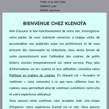
TITRE
14 kt 585/1000
SURFACE
polie
PROFIL
demi-lune
PIERRES PRÉCIEUSES
DIAMANT BLEU
ORIGINE
naturelle
BIENVENUE CHEZ KLENOTA
FORME
Ronde
PURETÉ
SI
Afin d’assurer le bon fonctionnement de notre site, d’enregistrer
COULEUR
Bleu
votre panier, de vous maintenir connecter à chaque visite, de
DIAMÈTRE
3.0 mm
POIDS
0.105 ct
personnaliser nos publicités selon vos préférences et de vous
ORIGINE
naturelle
prévenir des nouveautés ou réductions, nous avons besoin de
LARGEUR
1.70 mm
votre consentement pour l’utilisation des cookies, de petits
LARGEUR FEMME
1.50 mm
fichiers stockés temporairement sur notre serveur. Pour plus
POIDS
2.75 g
d’informations sur les cookies et leur utilisation, consultez notre
Politique en matière de cookies
. En cliquant sur « Accepter et
continuer », vous consentez à ce que nous utilisions tous les
BIJOUX DE
L'ATELIER KLENOTA
cookies, nous permettant ainsi de continuer à améliorer notre site
et votre expérience utilisateur.
Vous pouvez sinon continuer sans accepter, mais cela risque
d’impacter votre expérience d’achat sur le site. Vous pouvez