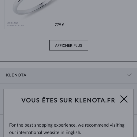
OR BLANC
779 €
DIAMANT BLEU
AFFICHER PLUS
KLENOTA
CONTACT
PANIER
SHOWROOM
VOUS ÊTES SUR KLENOTA.FR
LIVRAISON ET PAIEMENT
NOUS CONNAÎTRE
BIJOUX
RETOURS ET ÉCHANGES
PRESSE
TAILLES DES BAGUES
GARANTIE
BLOG
CHANGE COUNTRY
For the best shopping experience, we recommend visiting
TAILLE ET VARIÉTÉ DES CHAÎNES
CHOISIR DES ALLIANCES
our international website in English.
TAILLES DE BRACELETS
CERTIFICATS D’AUTHENTICITÉ
France