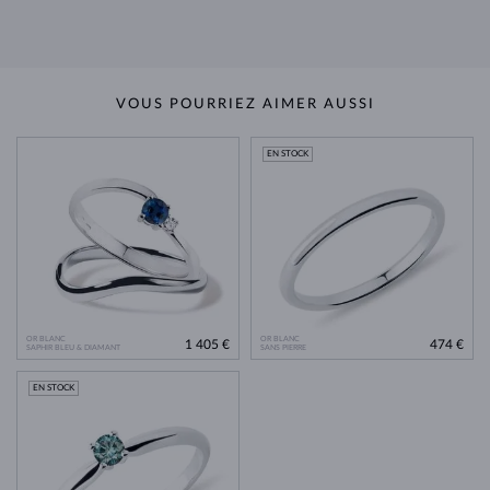
VOUS POURRIEZ AIMER AUSSI
EN STOCK
OR BLANC
OR BLANC
1 405 €
474 €
SAPHIR BLEU & DIAMANT
SANS PIERRE
EN STOCK