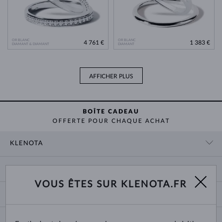
OR BLANC
OR BLANC
4 761 €
1 383 €
DIAMANT & DIAMANT
DIAMANT
AFFICHER PLUS
BOÎTE CADEAU
OFFERTE POUR CHAQUE ACHAT
KLENOTA
CONTACT
PANIER
SHOWROOM
VOUS ÊTES SUR KLENOTA.FR
LIVRAISON ET PAIEMENT
NOUS CONNAÎTRE
BIJOUX
RETOURS ET ÉCHANGES
PRESSE
TAILLES DES BAGUES
GARANTIE
BLOG
CHANGE COUNTRY