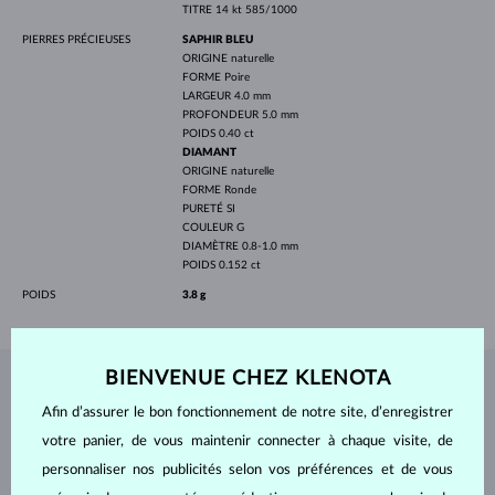
TITRE
14 kt 585/1000
PIERRES PRÉCIEUSES
SAPHIR BLEU
ORIGINE
naturelle
FORME
Poire
LARGEUR
4.0 mm
PROFONDEUR
5.0 mm
POIDS
0.40 ct
DIAMANT
ORIGINE
naturelle
FORME
Ronde
PURETÉ
SI
COULEUR
G
DIAMÈTRE
0.8-1.0 mm
POIDS
0.152 ct
POIDS
3.8 g
BIENVENUE CHEZ KLENOTA
BIJOUX DE
L'ATELIER KLENOTA
Afin d’assurer le bon fonctionnement de notre site, d’enregistrer
votre panier, de vous maintenir connecter à chaque visite, de
personnaliser nos publicités selon vos préférences et de vous