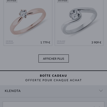
EN STOCK
EN STOCK
OR ROSE
OR BLANC
1 779 €
3 909 €
DIAMANT
DIAMANT
AFFICHER PLUS
BOÎTE CADEAU
OFFERTE POUR CHAQUE ACHAT
KLENOTA
CONTACT
PANIER
SHOWROOM