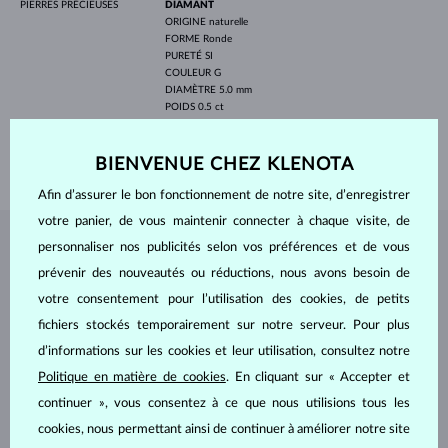
PIERRES PRÉCIEUSES
DIAMANT
ORIGINE
naturelle
FORME
Ronde
PURETÉ
SI
COULEUR
G
DIAMÈTRE
5.0 mm
POIDS
0.5 ct
LARGEUR
1.80 mm
BIENVENUE CHEZ KLENOTA
POIDS
1.85 g
Afin d’assurer le bon fonctionnement de notre site, d’enregistrer
votre panier, de vous maintenir connecter à chaque visite, de
personnaliser nos publicités selon vos préférences et de vous
BIJOUX DE
L'ATELIER KLENOTA
prévenir des nouveautés ou réductions, nous avons besoin de
votre consentement pour l’utilisation des cookies, de petits
fichiers stockés temporairement sur notre serveur. Pour plus
d’informations sur les cookies et leur utilisation, consultez notre
Politique en matière de cookies
. En cliquant sur « Accepter et
continuer », vous consentez à ce que nous utilisions tous les
cookies, nous permettant ainsi de continuer à améliorer notre site