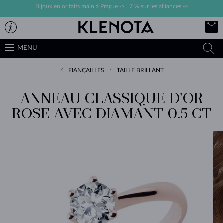
Bijoux en or faits main à Prague ->
|
7 % sur les alliances ->
MENU
FIANÇAILLES
TAILLE BRILLANT
ANNEAU CLASSIQUE D'OR
ROSE AVEC DIAMANT 0.5 CT