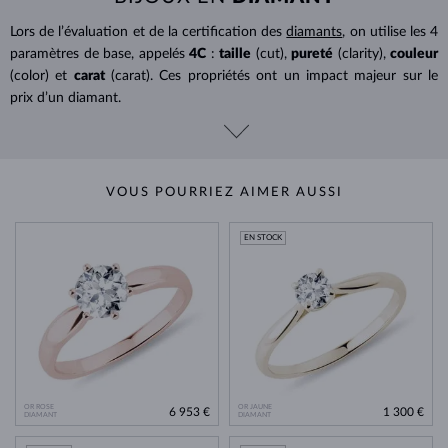
Lors de l’évaluation et de la certification des
diamants
, on utilise les 4
paramètres de base, appelés
4C
:
taille
(cut),
pureté
(clarity),
couleur
(color) et
carat
(carat). Ces propriétés ont un impact majeur sur le
prix d’un diamant.
VOUS POURRIEZ AIMER AUSSI
EN STOCK
OR ROSE
OR JAUNE
6 953 €
1 300 €
DIAMANT
DIAMANT