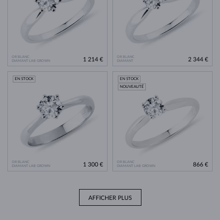
OR BLANC
OR BLANC
1 214 €
2 344 €
DIAMANT LAB GROWN
DIAMANT
EN STOCK
EN STOCK
NOUVEAUTÉ
OR BLANC
OR BLANC
1 300 €
866 €
DIAMANT LAB GROWN
DIAMANT LAB GROWN
AFFICHER PLUS