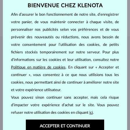
DIAMÈTRE
4.5 mm
BIENVENUE CHEZ KLENOTA
POIDS
0.35 ct
Afin d’assurer le bon fonctionnement de notre site, d’enregistrer
LARGEUR
1.70 mm
votre panier, de vous maintenir connecter à chaque visite, de
POIDS
1.90 g
personnaliser nos publicités selon vos préférences et de vous
prévenir des nouveautés ou réductions, nous avons besoin de
votre consentement pour l’utilisation des cookies, de petits
BIJOUX DE
L'ATELIER KLENOTA
fichiers stockés temporairement sur notre serveur. Pour plus
d’informations sur les cookies et leur utilisation, consultez notre
Politique en matière de cookies
. En cliquant sur « Accepter et
continuer », vous consentez à ce que nous utilisions tous les
cookies, nous permettant ainsi de continuer à améliorer notre site
et votre expérience utilisateur.
Vous pouvez sinon continuer sans accepter, mais cela risque
d’impacter votre expérience d’achat sur le site. Vous pouvez
refuser notre utilisation des cookies en cliquant
ici
.
ACCEPTER ET CONTINUER