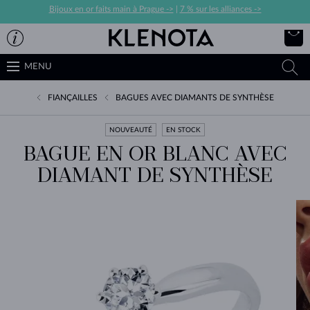
Bijoux en or faits main à Prague ->
|
7 % sur les alliances ->
MENU
FIANÇAILLES
BAGUES AVEC DIAMANTS DE SYNTHÈSE
NOUVEAUTÉ
EN STOCK
BAGUE EN OR BLANC AVEC
DIAMANT DE SYNTHÈSE