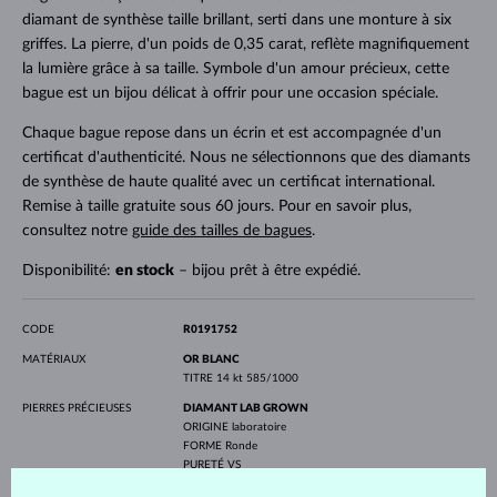
diamant de synthèse taille brillant, serti dans une monture à six
griffes. La pierre, d'un poids de 0,35 carat, reflète magnifiquement
la lumière grâce à sa taille. Symbole d'un amour précieux, cette
bague est un bijou délicat à offrir pour une occasion spéciale.
Chaque bague repose dans un écrin et est accompagnée d'un
certificat d'authenticité. Nous ne sélectionnons que des diamants
de synthèse de haute qualité avec un certificat international.
Remise à taille gratuite sous 60 jours. Pour en savoir plus,
consultez notre
guide des tailles de bagues
.
Disponibilité:
en stock
– bijou prêt à être expédié.
CODE
R0191752
MATÉRIAUX
OR BLANC
TITRE
14 kt 585/1000
PIERRES PRÉCIEUSES
DIAMANT LAB GROWN
ORIGINE
laboratoire
FORME
Ronde
PURETÉ
VS
COULEUR
F