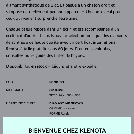
diamant synthétique de 1 ct. La bague a un chaton droit et
s'impose naturellement par son apparence. Un choix idéal pour
ceux qui veulent surprendre l'être aimé.
Chaque bague repose dans un écrin et est accompagnée d'un
certificat d'authenticité. Nous ne sélectionnons que des diamants
de synthèse de haute qualité avec un certificat international.
Remise à taille gratuite sous 60 jours. Pour en savoir plus,
consultez notre
guide des tailles de bagues
.
Disponibilité:
en stock
– bijou prêt à être expédié.
CODE
K0701023
MATÉRIAUX
OR JAUNE
TITRE
14 kt 585/1000
PIERRES PRÉCIEUSES
DIAMANT LAB GROWN
ORIGINE
laboratoire
FORME
Ronde
PURETÉ
VS
COULEUR
F
DIAMÈTRE
6.3 mm
BIENVENUE CHEZ KLENOTA
POIDS
1.0 ct