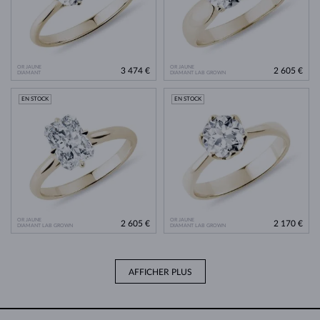
OR JAUNE
OR JAUNE
3 474 €
2 605 €
DIAMANT
DIAMANT LAB GROWN
EN STOCK
EN STOCK
OR JAUNE
OR JAUNE
2 605 €
2 170 €
DIAMANT LAB GROWN
DIAMANT LAB GROWN
AFFICHER PLUS