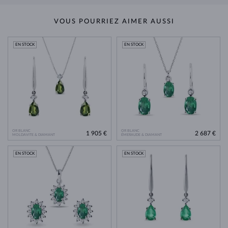
VOUS POURRIEZ AIMER AUSSI
EN STOCK
EN STOCK
OR BLANC
OR BLANC
1 905 €
2 687 €
MOLDAVITE & DIAMANT
ÉMERAUDE & DIAMANT
EN STOCK
EN STOCK