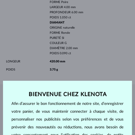
FORME
Poire
LARGEUR
4.00 mm
PROFONDEUR
6.00 mm
POIDS
1.050 ct
DIAMANT
ORIGINE
naturelle
FORME
Ronde
PURETÉ
SI
COULEUR
G
DIAMÈTRE
2.00 mm
POIDS
0.090 ct
LONGEUR
420.00 mm
POIDS
3.75 g
BIENVENUE CHEZ KLENOTA
BIJOUX DE
L'ATELIER KLENOTA
Afin d’assurer le bon fonctionnement de notre site, d’enregistrer
votre panier, de vous maintenir connecter à chaque visite, de
personnaliser nos publicités selon vos préférences et de vous
prévenir des nouveautés ou réductions, nous avons besoin de