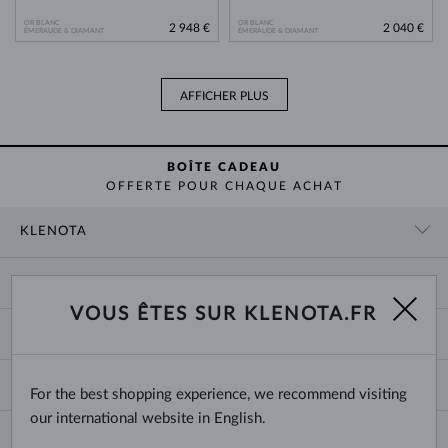
OR BLANC
OR BLANC
2 948 €
2 040 €
ÉMERAUDE & DIAMANT
ÉMERAUDE & DIAMANT
AFFICHER PLUS
BOÎTE CADEAU
OFFERTE POUR CHAQUE ACHAT
KLENOTA
CONTACT
PANIER
SHOWROOM
VOUS ÊTES SUR KLENOTA.FR
LIVRAISON ET PAIEMENT
NOUS CONNAÎTRE
BIJOUX
RETOURS ET ÉCHANGES
PRESSE
TAILLES DES BAGUES
GARANTIE
BLOG
CHANGE COUNTRY
For the best shopping experience, we recommend visiting
TAILLE ET VARIÉTÉ DES CHAÎNES
CHOISIR DES ALLIANCES
our international website in English.
TAILLES DE BRACELETS
CERTIFICATS D’AUTHENTICITÉ
France
NEWSLETTER