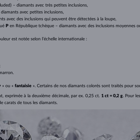
cluded) – diamants avec très petites inclusions,
 diamants avec petites inclusions,
nts avec des inclusions qui peuvent être détectées à la loupe,
qué
P
en République tchèque – diamants avec des inclusions moyennes ou p
uleur est notée selon l’échelle internationale :
;
;
marron.
y
» ou «
fantaisie
». Certains de nos diamants colorés sont traités pour sou
ant, exprimée à la deuxième décimale, par ex. 0,25 ct.
1 ct = 0,2 g
. Pour le
de carats de tous les diamants.