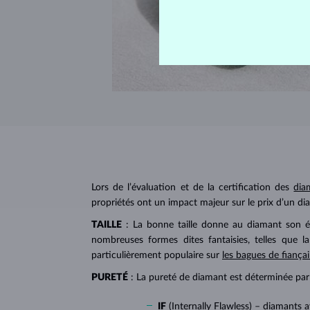
Lors de l’évaluation et de la certification des
dia
propriétés ont un impact majeur sur le prix d’un di
TAILLE
: La bonne taille donne au diamant son écl
nombreuses formes dites fantaisies, telles que l
particulièrement populaire sur
les bagues de fiançai
PURETÉ
: La pureté de diamant est déterminée par l
IF
(Internally Flawless) – diamants 