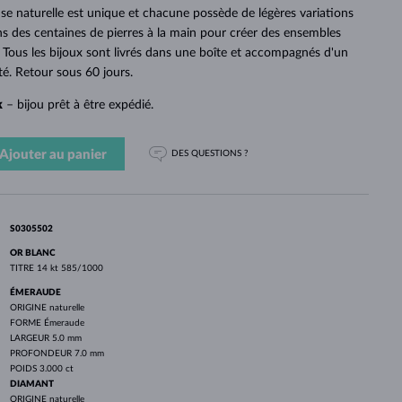
PERLES
OR BLANC
OR ROSE
OR BLANC
se naturelle est unique et chacune possède de légères variations
DÉCOUVRIR
DÉCOUVRIR
DÉCOUVRIR
DÉCOUVRIR
ns des centaines de pierres à la main pour créer des ensembles
. Tous les bijoux sont livrés dans une boîte et accompagnés d'un
DÉCOUVRIR
ité. Retour sous 60 jours.
k
– bijou prêt à être expédié.
Ajouter au panier
DES QUESTIONS ?
S0305502
OR BLANC
TITRE
14 kt 585/1000
ÉMERAUDE
ORIGINE
naturelle
FORME
Émeraude
LARGEUR
5.0 mm
PROFONDEUR
7.0 mm
POIDS
3.000 ct
DIAMANT
ORIGINE
naturelle