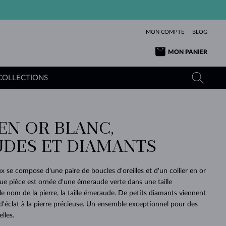
MON COMPTE
BLOG
MON PANIER
COLLECTIONS
EN OR BLANC,
OR JAUNE
TANZANITES
TOURMALINES
SAPHIRS
DES ET DIAMANTS
OR ROSE
TOPAZES
MOLDAVITES
ÉMERAUDES
L'AMOUR
TOURMALINES
MINÉRAUX
MOLDAVITES
 se compose d'une paire de boucles d'oreilles et d'un collier en or
PENDENTIFS
INTEMPORELS
AUTHENTIQUES
EXCEPTIONNELLES
BEAUTÉ
DE SES
PLUS
ue pièce est ornée d'une émeraude verte dans une taille
MOLDAVITES
PENDENTIFS EN PERLES
MINÉRAUX
le nom de la pierre, la taille émeraude. De petits diamants viennent
E
DÉCOUVRIR
BEAUTÉ
DES
POUR BÉBÉS
OR BLANC
MARIAGE
BELLES
RÊVES
PURE
d'éclat à la pierre précieuse. Un ensemble exceptionnel pour des
lles.
MARIAGE
OR JAUNE
OR JAUNE
DÉCOUVRIR
DÉCOUVRIR
DÉCOUVRIR
DÉCOUVRIR