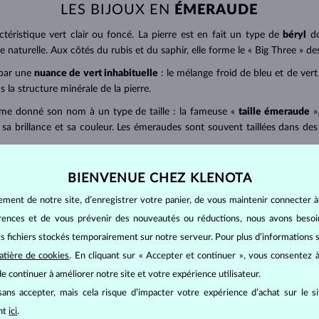
LES BIJOUX EN
ÉMERAUDE
ctéristique vert clair ou foncé. La pierre est en fait un type de
béryl
d
ine naturelle. Aux côtés du rubis et du saphir, elle forme le « Big Three » de
par une
nuance de vert inhabituelle
: le mélange froid de bleu et de vert
s la structure minérale de la pierre.
même donné son nom à un type de taille : la fameuse «
taille émeraude
»
 sa brillance et sa couleur. Les émeraudes sont souvent taillées dans des
ts (ct) avec 2 décimales -
1 ct = 0,20 g
. Pour les
boucles d'oreilles
et le
BIENVENUE CHEZ KLENOTA
es les pierres.
ement de notre site, d’enregistrer votre panier, de vous maintenir connecter à
sensibles
, elles doivent donc éviter tout choc ou eau très chaude. Le ne
érences et de vous prévenir des nouveautés ou réductions, nous avons bes
s pouvez frotter la pierre avec un coton-tige trempé dans de l'huile.
its fichiers stockés temporairement sur notre serveur. Pour plus d’informations su
atière de cookies
. En cliquant sur « Accepter et continuer », vous consentez à
e continuer à améliorer notre site et votre expérience utilisateur.
ans accepter, mais cela risque d’impacter votre expérience d’achat sur le s
ant
ici
.