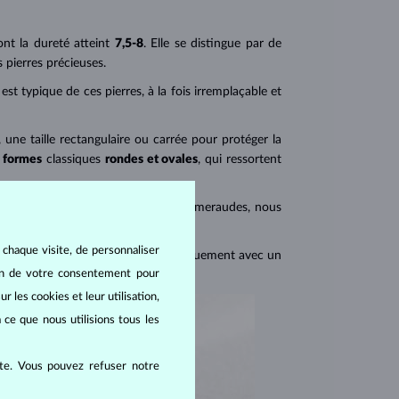
ont la dureté atteint
7,5-8
. Elle se distingue par de
s pierres précieuses.
 est typique de ces pierres, à la fois irremplaçable et
, une taille rectangulaire ou carrée pour protéger la
formes
classiques
rondes et ovales
, qui ressortent
s bijoux qui comportent plusieurs émeraudes, nous
 chaque visite, de personnaliser
ttoyage doit idéalement se faire uniquement avec un
oin de votre consentement pour
r les cookies et leur utilisation,
 ce que nous utilisions tous les
ite. Vous pouvez refuser notre