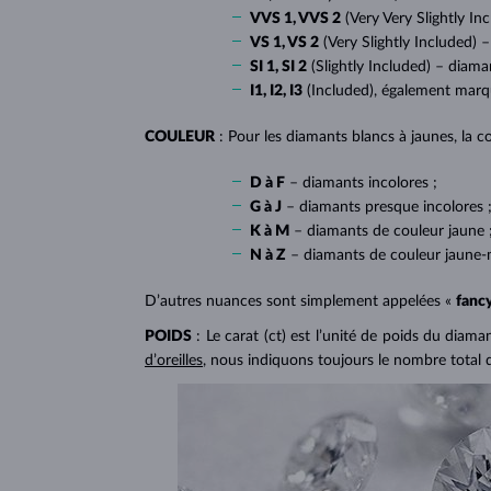
VVS 1, VVS 2
(Very Very Slightly In
VS 1, VS 2
(Very Slightly Included) –
SI 1, SI 2
(Slightly Included) – diama
I1, I2, I3
(Included), également mar
COULEUR
: Pour les diamants blancs à jaunes, la co
D à F
– diamants incolores ;
G à J
– diamants presque incolores 
K à M
– diamants de couleur jaune 
N à Z
– diamants de couleur jaune-
D’autres nuances sont simplement appelées «
fanc
POIDS
: Le carat (ct) est l’unité de poids du diam
d’oreilles
, nous indiquons toujours le nombre total 