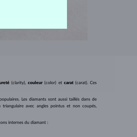
ureté
(clarity),
couleur
(color) et
carat
(carat). Ces
 populaires. Les diamants sont aussi taillés dans de
u triangulaire avec angles pointus et non coupés,
tions internes du diamant :