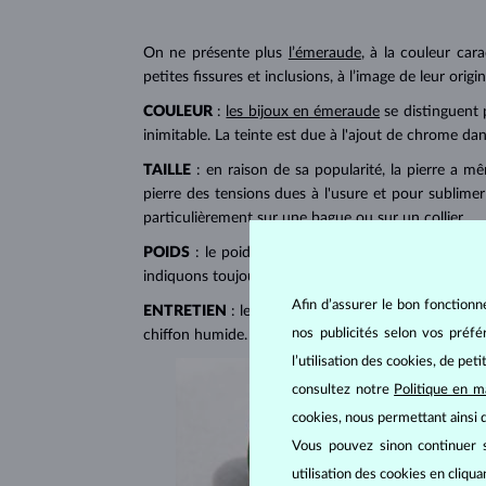
On ne présente plus
l’émeraude
, à la couleur cara
petites fissures et inclusions, à l’image de leur orig
COULEUR
:
les bijoux en émeraude
se distinguent 
inimitable. La teinte est due à l'ajout de chrome dan
TAILLE
: en raison de sa popularité, la pierre a 
pierre des tensions dues à l'usure et pour sublimer
particulièrement sur une
bague
ou sur un
collier
.
POIDS
: le poids d'une émeraude s’indique en cara
indiquons toujours le nombre total de carats de tout
Afin d’assurer le bon fonctionn
ENTRETIEN
: les émeraudes sont
fragiles
et assez
nos publicités selon vos préf
chiffon humide. Pour un nettoyage plus complet, vou
l’utilisation des cookies, de pet
consultez notre
Politique en m
cookies, nous permettant ainsi d
Vous pouvez sinon continuer s
utilisation des cookies en cliqu