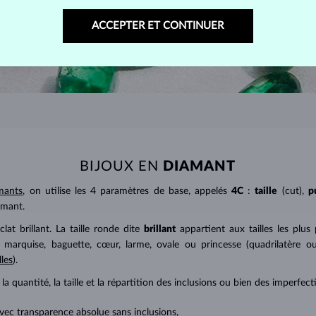
ACCEPTER ET CONTINUER
BIJOUX EN
DIAMANT
mants
, on utilise les 4 paramètres de base, appelés
4C
:
taille
(cut),
p
amant.
at brillant. La taille ronde dite
brillant
appartient aux tailles les plus
a marquise, baguette, cœur, larme, ovale ou princesse (quadrilatère o
lles
).
a quantité, la taille et la répartition des inclusions ou bien des imperfec
avec transparence absolue sans inclusions,