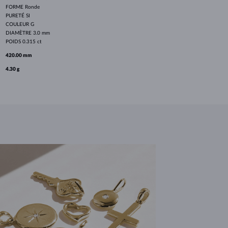
FORME
Ronde
PURETÉ
SI
COULEUR
G
DIAMÈTRE
3.0 mm
POIDS
0.315 ct
420.00 mm
4.30 g