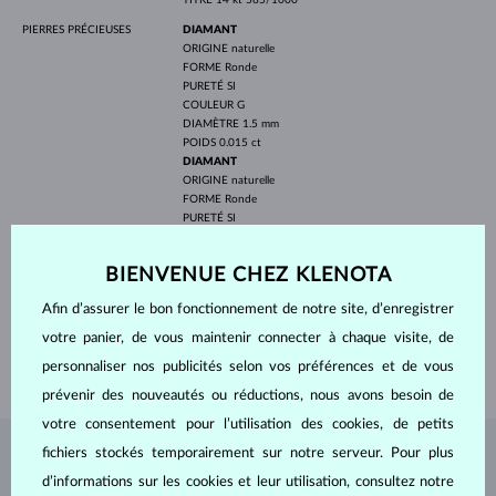
PIERRES PRÉCIEUSES
DIAMANT
ORIGINE
naturelle
FORME
Ronde
PURETÉ
SI
COULEUR
G
DIAMÈTRE
1.5 mm
POIDS
0.015 ct
DIAMANT
ORIGINE
naturelle
FORME
Ronde
PURETÉ
SI
COULEUR
G
DIAMÈTRE
1.2 mm
BIENVENUE CHEZ KLENOTA
POIDS
0.016 ct
LARGEUR FEMME
2.40 mm
Afin d’assurer le bon fonctionnement de notre site, d’enregistrer
LARGEUR HOMMES
4.00 mm
votre panier, de vous maintenir connecter à chaque visite, de
POIDS
6.30 g
personnaliser nos publicités selon vos préférences et de vous
prévenir des nouveautés ou réductions, nous avons besoin de
votre consentement pour l’utilisation des cookies, de petits
fichiers stockés temporairement sur notre serveur. Pour plus
BIJOUX DE
L'ATELIER KLENOTA
d’informations sur les cookies et leur utilisation, consultez notre