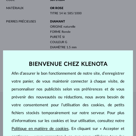
MATÉRIAUX
OR ROSE
TITRE
14 kt 585/1000
PIERRES PRÉCIEUSES
DIAMANT
ORIGINE
naturelle
FORME
Ronde
PURETÉ
SI
COULEUR
G
DIAMÈTRE
1.5 mm
POIDS
0.255 ct
LARGEUR FEMME
2.30 mm
BIENVENUE CHEZ KLENOTA
LARGEUR HOMMES
4.00 mm
Afin d’assurer le bon fonctionnement de notre site, d’enregistrer
POIDS
6.35 g
votre panier, de vous maintenir connecter à chaque visite, de
personnaliser nos publicités selon vos préférences et de vous
prévenir des nouveautés ou réductions, nous avons besoin de
BIJOUX DE
L'ATELIER KLENOTA
votre consentement pour l’utilisation des cookies, de petits
fichiers stockés temporairement sur notre serveur. Pour plus
d’informations sur les cookies et leur utilisation, consultez notre
Politique en matière de cookies
. En cliquant sur « Accepter et