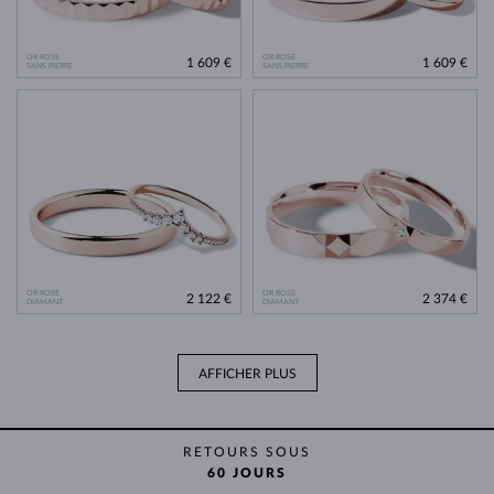
OR ROSE
OR ROSE
1 609 €
1 609 €
SANS PIERRE
SANS PIERRE
OR ROSE
OR ROSE
2 122 €
2 374 €
DIAMANT
DIAMANT
AFFICHER PLUS
RETOURS SOUS
60 JOURS