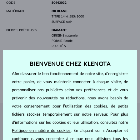
CODE
S0443032
MATÉRIAUX
OR BLANC
TITRE
14 kt 585/1000
SURFACE
satin
PIERRES PRÉCIEUSES
DIAMANT
ORIGINE
naturelle
FORME
Ronde
PURETÉ
SI
COULEUR
G
DIAMÈTRE
1.3 mm
POIDS
0.15 ct
BIENVENUE CHEZ KLENOTA
LARGEUR FEMME
2 mm
Afin d’assurer le bon fonctionnement de notre site, d’enregistrer
LARGEUR HOMMES
4 mm
votre panier, de vous maintenir connecter à chaque visite, de
POIDS
6.60 g
personnaliser nos publicités selon vos préférences et de vous
prévenir des nouveautés ou réductions, nous avons besoin de
votre consentement pour l’utilisation des cookies, de petits
fichiers stockés temporairement sur notre serveur. Pour plus
BIJOUX DE
L'ATELIER KLENOTA
d’informations sur les cookies et leur utilisation, consultez notre
Politique en matière de cookies
. En cliquant sur « Accepter et
continuer », vous consentez à ce que nous utilisions tous les