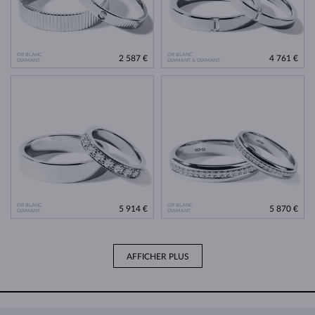
OR BLANC
OR BLANC
2 587 €
4 761 €
DIAMANT
DIAMANT & DIAMANT
OR BLANC
OR BLANC
5 914 €
5 870 €
DIAMANT
DIAMANT
AFFICHER PLUS