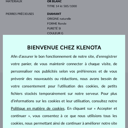
MATÉRIAUX
OR BLANC
TITRE
14 kt 585/1000
PIERRES PRÉCIEUSES
DIAMANT
ORIGINE
naturelle
FORME
Ronde
PURETÉ
SI
COULEUR
G
DIAMÈTRE
3.0-4.0 mm
POIDS
0.925 ct
BIENVENUE CHEZ KLENOTA
LARGEUR HOMMES
5.00 mm
Afin d’assurer le bon fonctionnement de notre site, d’enregistrer
POIDS
9.20 g
votre panier, de vous maintenir connecter à chaque visite, de
personnaliser nos publicités selon vos préférences et de vous
prévenir des nouveautés ou réductions, nous avons besoin de
BIJOUX DE
L'ATELIER KLENOTA
votre consentement pour l’utilisation des cookies, de petits
fichiers stockés temporairement sur notre serveur. Pour plus
d’informations sur les cookies et leur utilisation, consultez notre
Politique en matière de cookies
. En cliquant sur « Accepter et
continuer », vous consentez à ce que nous utilisions tous les
cookies, nous permettant ainsi de continuer à améliorer notre site