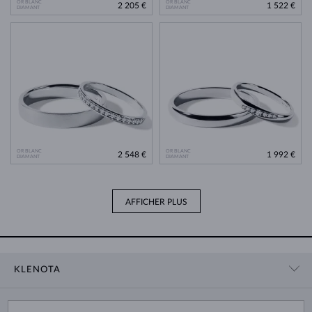
OR BLANC
OR BLANC
2 205 €
1 522 €
DIAMANT
DIAMANT
OR BLANC
OR BLANC
2 548 €
1 992 €
DIAMANT
DIAMANT
AFFICHER PLUS
KLENOTA
CONTACT
PANIER