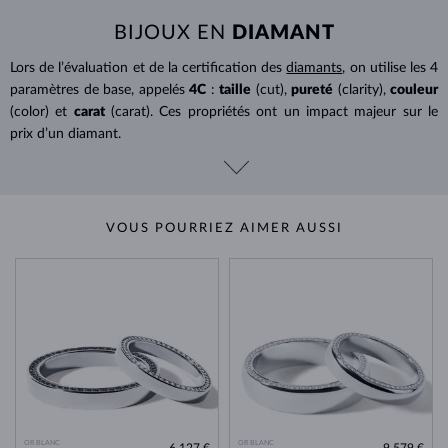
BIJOUX EN
DIAMANT
Lors de l’évaluation et de la certification des
diamants
, on utilise les 4
paramètres de base, appelés
4C
:
taille
(cut),
pureté
(clarity),
couleur
(color) et
carat
(carat). Ces propriétés ont un impact majeur sur le
prix d’un diamant.
VOUS POURRIEZ AIMER AUSSI
OR BLANC
OR BLANC
6 127 €
9 579 €