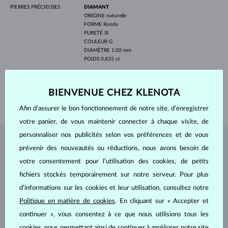
PIERRES PRÉCIEUSES
DIAMANT
ORIGINE
naturelle
FORME
Ronde
PURETÉ
SI
COULEUR
G
DIAMÈTRE
1.00 mm
POIDS
0.835 ct
LARGEUR FEMME
2.50 mm
LARGEUR HOMMES
4.0 mm
BIENVENUE CHEZ KLENOTA
POIDS
8.50 g
Afin d’assurer le bon fonctionnement de notre site, d’enregistrer
votre panier, de vous maintenir connecter à chaque visite, de
personnaliser nos publicités selon vos préférences et de vous
BIJOUX DE
L'ATELIER KLENOTA
prévenir des nouveautés ou réductions, nous avons besoin de
votre consentement pour l’utilisation des cookies, de petits
fichiers stockés temporairement sur notre serveur. Pour plus
d’informations sur les cookies et leur utilisation, consultez notre
Politique en matière de cookies
. En cliquant sur « Accepter et
continuer », vous consentez à ce que nous utilisions tous les
cookies, nous permettant ainsi de continuer à améliorer notre site