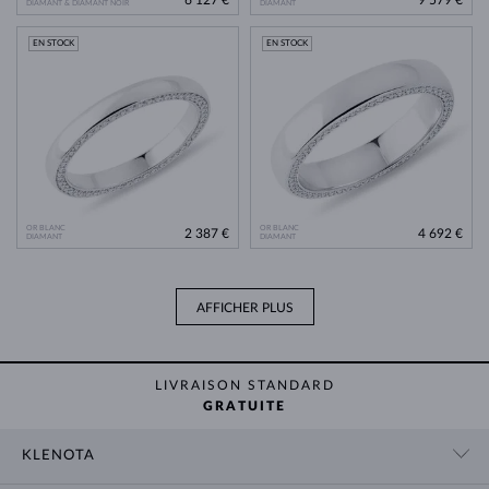
DIAMANT & DIAMANT NOIR
DIAMANT
EN STOCK
EN STOCK
OR BLANC
OR BLANC
2 387 €
4 692 €
DIAMANT
DIAMANT
AFFICHER PLUS
LIVRAISON STANDARD
GRATUITE
KLENOTA