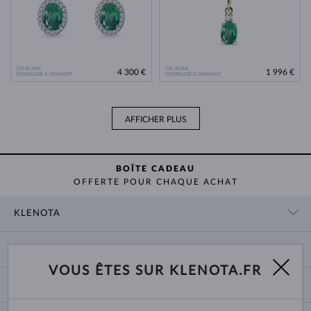
OR BLANC
OR JAUNE
4 300 €
1 996 €
ÉMERAUDE & DIAMANT
ÉMERAUDE & DIAMANT
AFFICHER PLUS
BOÎTE CADEAU
OFFERTE POUR CHAQUE ACHAT
KLENOTA
CONTACT
PANIER
SHOWROOM
VOUS ÊTES SUR KLENOTA.FR
LIVRAISON ET PAIEMENT
NOUS CONNAÎTRE
BIJOUX
RETOURS ET ÉCHANGES
PRESSE
TAILLES DES BAGUES