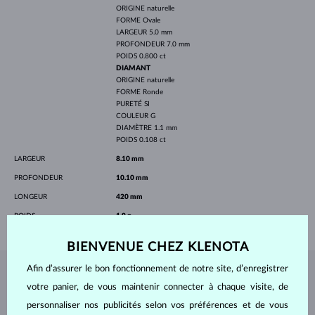
ORIGINE
naturelle
FORME
Ovale
LARGEUR
5.0 mm
PROFONDEUR
7.0 mm
POIDS
0.800 ct
DIAMANT
ORIGINE
naturelle
FORME
Ronde
PURETÉ
SI
COULEUR
G
DIAMÈTRE
1.1 mm
POIDS
0.108 ct
LARGEUR
8.10 mm
PROFONDEUR
10.10 mm
LONGEUR
420 mm
POIDS
1.9 g
BIENVENUE CHEZ KLENOTA
Afin d’assurer le bon fonctionnement de notre site, d’enregistrer
BIJOUX DE
L'ATELIER KLENOTA
votre panier, de vous maintenir connecter à chaque visite, de
personnaliser nos publicités selon vos préférences et de vous