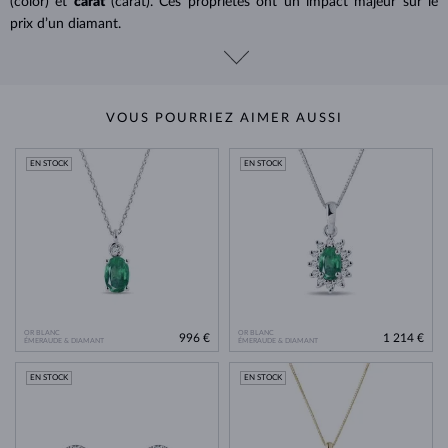
(color) et
carat
(carat). Ces propriétés ont un impact majeur sur le
prix d’un diamant.
VOUS POURRIEZ AIMER AUSSI
EN STOCK
EN STOCK
OR BLANC
OR BLANC
996 €
1 214 €
ÉMERAUDE & DIAMANT
ÉMERAUDE & DIAMANT
EN STOCK
EN STOCK