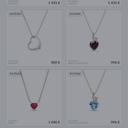
OR BLANC
OR JAUNE
1 431 €
1 431 €
DIAMANT
DIAMANT
EN STOCK
EN STOCK
OR BLANC
OR BLANC
909 €
996 €
DIAMANT
GRENAT & DIAMANT
EN STOCK
EN STOCK
OR ROSE
OR JAUNE
1 040 €
996 €
RUBIS
TOPAZE & DIAMANT