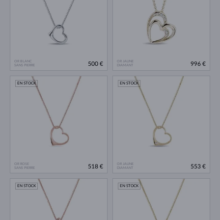
OR BLANC
OR JAUNE
500 €
996 €
SANS PIERRE
DIAMANT
EN STOCK
EN STOCK
OR ROSE
OR JAUNE
518 €
553 €
SANS PIERRE
DIAMANT
EN STOCK
EN STOCK