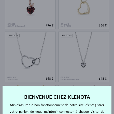
OR ROSE
OR JAUNE
996 €
866 €
GRENAT & DIAMANT
SANS PIERRE
EN STOCK
EN STOCK
OR BLANC
OR BLANC
648 €
648 €
SANS PIERRE
DIAMANT & DIAMANT
EN STOCK
EN STOCK
BIENVENUE CHEZ KLENOTA
Afin d’assurer le bon fonctionnement de notre site, d’enregistrer
votre panier, de vous maintenir connecter à chaque visite, de