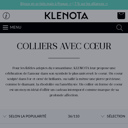
Bijoux en or faits main à Prague ->
|
7 % sur les alliances ->
MENU
COLLIERS AVEC CŒUR
Pour les fidèles adeptes du romantisme, KLENOTA leur propose une
célébration de l'amour dans son symbole le plus universel: le coeur. Un coeur
sculpté dans l'or et orné de brillants, ou taillé à même une pierre précieuse,
comme le diamant, la rhodolite ou l'améthyste. Un collier en forme de coeur
est un moyen idéal d'offrir un cadeau intemporel comme marque de sa
profonde affection.
SELON LA POPULARITÉ
36/110
SÉLECTION