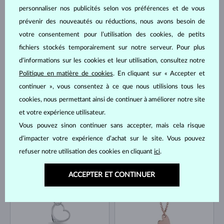
personnaliser nos publicités selon vos préférences et de vous
prévenir des nouveautés ou réductions, nous avons besoin de
OR JAUNE
OR BLANC
votre consentement pour l’utilisation des cookies, de petits
996 €
648 €
ÉMERAUDE
TOPAZE
fichiers stockés temporairement sur notre serveur. Pour plus
EN STOCK
EN STOCK
d’informations sur les cookies et leur utilisation, consultez notre
Politique en matière de cookies
. En cliquant sur « Accepter et
continuer », vous consentez à ce que nous utilisions tous les
cookies, nous permettant ainsi de continuer à améliorer notre site
et votre expérience utilisateur.
Vous pouvez sinon continuer sans accepter, mais cela risque
OR JAUNE
OR BLANC
d’impacter votre expérience d’achat sur le site. Vous pouvez
692 €
1 214 €
DIAMANT
DIAMANT
refuser notre utilisation des cookies en cliquant
ici
.
EN STOCK
EN STOCK
ACCEPTER ET CONTINUER