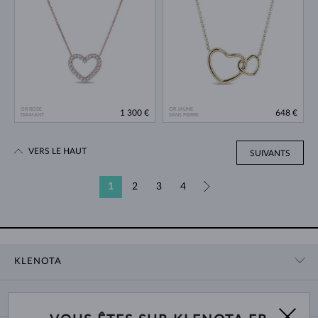
OR ROSE
OR JAUNE
1 300 €
648 €
DIAMANT
SANS PIERRE
VERS LE HAUT
SUIVANTS
1
2
3
4
»
KLENOTA
CONTACT
PANIER
SHOWROOM