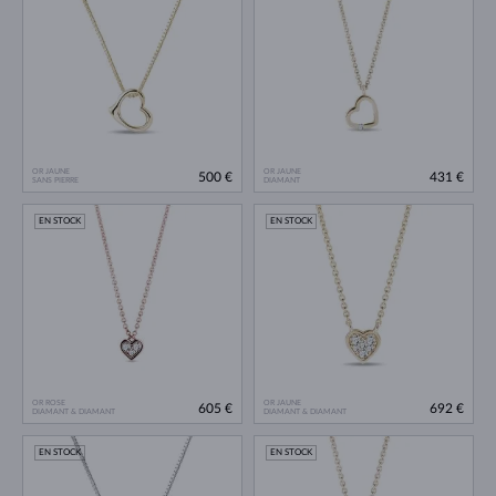
OR JAUNE
OR JAUNE
500 €
431 €
SANS PIERRE
DIAMANT
EN STOCK
EN STOCK
OR ROSE
OR JAUNE
605 €
692 €
DIAMANT & DIAMANT
DIAMANT & DIAMANT
EN STOCK
EN STOCK