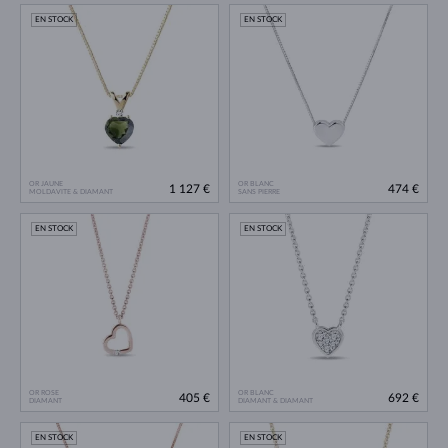
EN STOCK
EN STOCK
OR JAUNE
OR BLANC
1 127 €
474 €
MOLDAVITE & DIAMANT
SANS PIERRE
EN STOCK
EN STOCK
OR ROSE
OR BLANC
405 €
692 €
DIAMANT
DIAMANT & DIAMANT
EN STOCK
EN STOCK