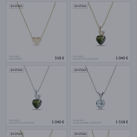
EN STOCK
EN STOCK
OR JAUNE
OR JAUNE
518 €
1 040 €
SANS PIERRE
MOLDAVITE & DIAMANT
EN STOCK
EN STOCK
OR BLANC
OR BLANC
1 040 €
1 518 €
MOLDAVITE & DIAMANT
AIGUE-MARINE & DIAMANT
EN STOCK
EN STOCK