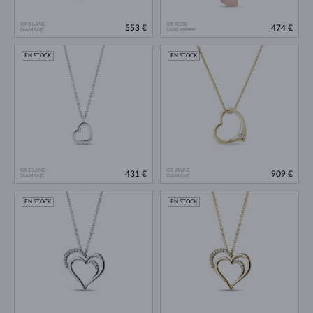
OR BLANC
OR ROSE
553 €
474 €
DIAMANT
SANS PIERRE
EN STOCK
EN STOCK
OR BLANC
OR JAUNE
431 €
909 €
DIAMANT
DIAMANT
EN STOCK
EN STOCK