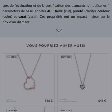
Lors de l’évaluation et de la certification des
diamants
, on utilise les 4
paramètres de base, appelés
4C
:
taille
(cut),
pureté
(clarity),
couleur
(color) et
carat
(carat). Ces propriétés ont un impact majeur sur le
prix d’un diamant.
VOUS POURRIEZ AIMER AUSSI
EN STOCK
EN STOCK
OR ROSE
OR ROSE
866 €
648 €
SANS PIERRE
DIAMANT & DIAMANT
EN STOCK
EN STOCK