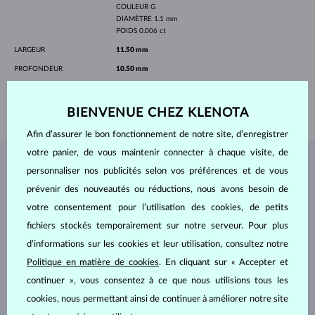
COULEUR
G
DIAMÈTRE
1.1 mm
POIDS
0.006 ct
LARGEUR
11.50 mm
PROFONDEUR
10.50 mm
LONGEUR
420.00 mm
POIDS
1.40 g
BIENVENUE CHEZ KLENOTA
Afin d’assurer le bon fonctionnement de notre site, d’enregistrer
votre panier, de vous maintenir connecter à chaque visite, de
BIJOUX DE
L'ATELIER KLENOTA
personnaliser nos publicités selon vos préférences et de vous
prévenir des nouveautés ou réductions, nous avons besoin de
votre consentement pour l’utilisation des cookies, de petits
fichiers stockés temporairement sur notre serveur. Pour plus
d’informations sur les cookies et leur utilisation, consultez notre
Politique en matière de cookies
. En cliquant sur « Accepter et
continuer », vous consentez à ce que nous utilisions tous les
cookies, nous permettant ainsi de continuer à améliorer notre site