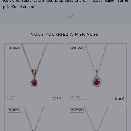
(color) et
carat
(carat). Ces propriétés ont un impact majeur sur le
prix d’un diamant.
VOUS POURRIEZ AIMER AUSSI
EN STOCK
EN STOCK
OR ROSE
OR BLANC
735 €
1 518 €
RUBIS
RUBIS & DIAMANT
EN STOCK
EN STOCK