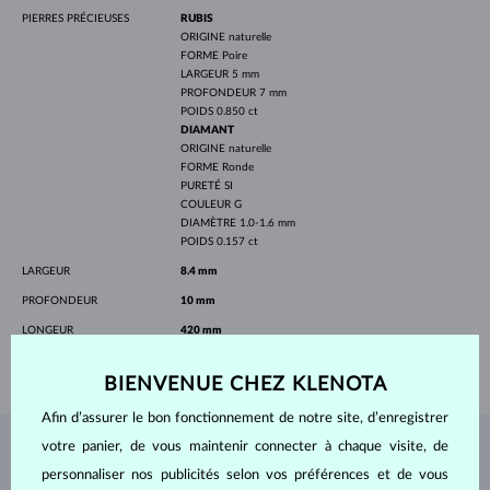
PIERRES PRÉCIEUSES
RUBIS
ORIGINE
naturelle
FORME
Poire
LARGEUR
5 mm
PROFONDEUR
7 mm
POIDS
0.850 ct
DIAMANT
ORIGINE
naturelle
FORME
Ronde
PURETÉ
SI
COULEUR
G
DIAMÈTRE
1.0-1.6 mm
POIDS
0.157 ct
LARGEUR
8.4 mm
PROFONDEUR
10 mm
LONGEUR
420 mm
POIDS
2.00 g
BIENVENUE CHEZ KLENOTA
Afin d’assurer le bon fonctionnement de notre site, d’enregistrer
votre panier, de vous maintenir connecter à chaque visite, de
BIJOUX DE
L'ATELIER KLENOTA
personnaliser nos publicités selon vos préférences et de vous