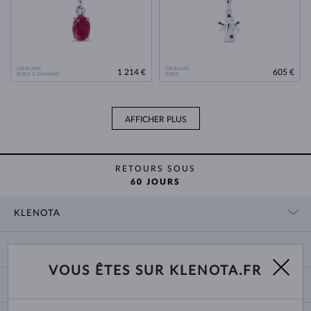
OR BLANC
OR BLANC
1 214 €
605 €
RUBIS & DIAMANT
RUBIS
AFFICHER PLUS
RETOURS SOUS
60 JOURS
KLENOTA
CONTACT
PANIER
SHOWROOM
VOUS ÊTES SUR KLENOTA.FR
LIVRAISON ET PAIEMENT
NOUS CONNAÎTRE
BIJOUX
RETOURS ET ÉCHANGES
PRESSE
TAILLES DES BAGUES