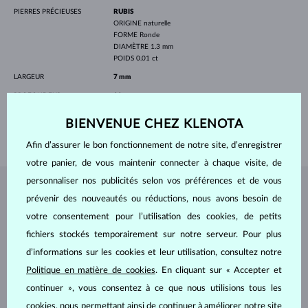
PIERRES PRÉCIEUSES
RUBIS
ORIGINE
naturelle
FORME
Ronde
DIAMÈTRE
1.3 mm
POIDS
0.01 ct
LARGEUR
7 mm
PROFONDEUR
11 mm
LONGEUR
420.00 mm
BIENVENUE CHEZ KLENOTA
POIDS
1.60 g
Afin d’assurer le bon fonctionnement de notre site, d’enregistrer
votre panier, de vous maintenir connecter à chaque visite, de
personnaliser nos publicités selon vos préférences et de vous
BIJOUX DE
L'ATELIER KLENOTA
prévenir des nouveautés ou réductions, nous avons besoin de
votre consentement pour l’utilisation des cookies, de petits
fichiers stockés temporairement sur notre serveur. Pour plus
d’informations sur les cookies et leur utilisation, consultez notre
Politique en matière de cookies
. En cliquant sur « Accepter et
continuer », vous consentez à ce que nous utilisions tous les
cookies, nous permettant ainsi de continuer à améliorer notre site