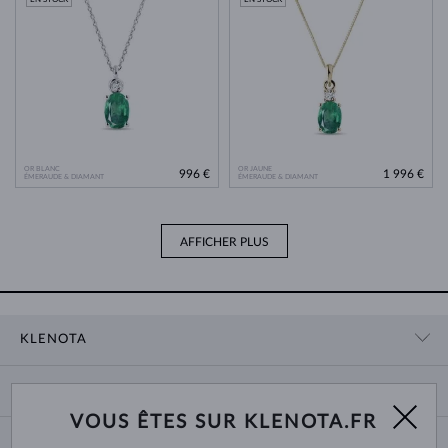
OR BLANC
OR JAUNE
996 €
1 996 €
ÉMERAUDE & DIAMANT
ÉMERAUDE & DIAMANT
AFFICHER PLUS
KLENOTA
CONTACT
PANIER
SHOWROOM
VOUS ÊTES SUR KLENOTA.FR
LIVRAISON ET PAIEMENT
NOUS CONNAÎTRE
BIJOUX