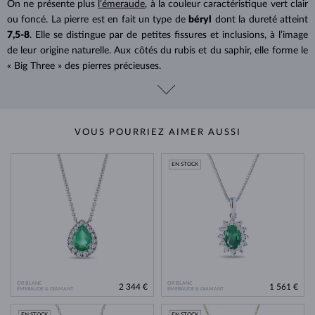
On ne présente plus
l’émeraude
, à la couleur caractéristique vert clair
ou foncé. La pierre est en fait un type de
béryl
dont la dureté atteint
7,5-8
. Elle se distingue par de petites fissures et inclusions, à l’image
de leur origine naturelle. Aux côtés du rubis et du saphir, elle forme le
« Big Three » des pierres précieuses.
VOUS POURRIEZ AIMER AUSSI
EN STOCK
OR BLANC
OR BLANC
2 344 €
1 561 €
ÉMERAUDE & DIAMANT
ÉMERAUDE & DIAMANT
EN STOCK
EN STOCK