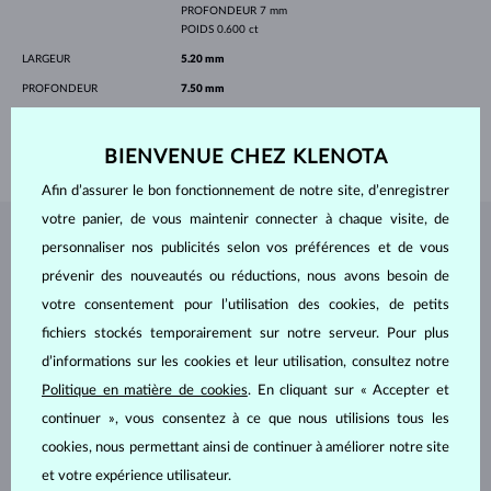
PROFONDEUR
7 mm
POIDS
0.600 ct
LARGEUR
5.20 mm
PROFONDEUR
7.50 mm
LONGEUR
420.00 mm
POIDS
2.20 g
BIENVENUE CHEZ KLENOTA
Afin d’assurer le bon fonctionnement de notre site, d’enregistrer
votre panier, de vous maintenir connecter à chaque visite, de
BIJOUX DE
L'ATELIER KLENOTA
personnaliser nos publicités selon vos préférences et de vous
prévenir des nouveautés ou réductions, nous avons besoin de
votre consentement pour l’utilisation des cookies, de petits
fichiers stockés temporairement sur notre serveur. Pour plus
d’informations sur les cookies et leur utilisation, consultez notre
Politique en matière de cookies
. En cliquant sur « Accepter et
continuer », vous consentez à ce que nous utilisions tous les
cookies, nous permettant ainsi de continuer à améliorer notre site
et votre expérience utilisateur.