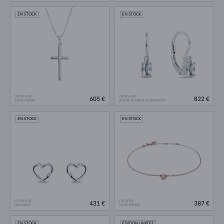
EN STOCK
EN STOCK
OR BLANC
OR BLANC
605 €
822 €
SANS PIERRE
AIGUE-MARINE & DIAMANT
EN STOCK
EN STOCK
OR BLANC
OR ROSE
431 €
387 €
DIAMANT
SANS PIERRE
EN STOCK
ÉDITION LIMITÉE