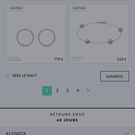
EN STOCK
EN STOCK
OR JAUNE
OR BLANC
779 €
518 €
SANS PIERRE
AKOYA
VERS LE HAUT
SUIVANTS
1
2
3
4
»
RETOURS SOUS
60 JOURS
KLENOTA