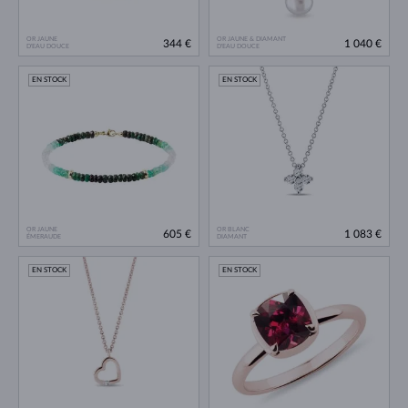
OR JAUNE
OR JAUNE & DIAMANT
344 €
1 040 €
D'EAU DOUCE
D'EAU DOUCE
EN STOCK
EN STOCK
OR JAUNE
OR BLANC
605 €
1 083 €
ÉMERAUDE
DIAMANT
EN STOCK
EN STOCK