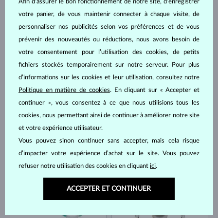
Afin d’assurer le bon fonctionnement de notre site, d’enregistrer
votre panier, de vous maintenir connecter à chaque visite, de
personnaliser nos publicités selon vos préférences et de vous
prévenir des nouveautés ou réductions, nous avons besoin de
OR JAUNE
OR BLANC
votre consentement pour l’utilisation des cookies, de petits
561 €
561 €
AKOYA
DIAMANT
fichiers stockés temporairement sur notre serveur. Pour plus
EN STOCK
EN STOCK
d’informations sur les cookies et leur utilisation, consultez notre
Politique en matière de cookies
. En cliquant sur « Accepter et
continuer », vous consentez à ce que nous utilisions tous les
cookies, nous permettant ainsi de continuer à améliorer notre site
et votre expérience utilisateur.
Vous pouvez sinon continuer sans accepter, mais cela risque
OR JAUNE
OR BLANC
d’impacter votre expérience d’achat sur le site. Vous pouvez
735 €
692 €
DIAMANT
ÉMERAUDE
refuser notre utilisation des cookies en cliquant
ici
.
EN STOCK
ACCEPTER ET CONTINUER