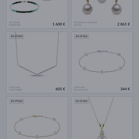
OR JAUNE
OR JAUNE & DIAMANT
1 600 €
2 861 €
ÉMERAUDE
AKOYA
EN STOCK
EN STOCK
OR BLANC
OR BLANC
605 €
344 €
SANS PIERRE
D'EAU DOUCE
EN STOCK
EN STOCK