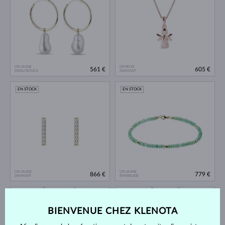
OR JAUNE
OR ROSE
561 €
605 €
D'EAU DOUCE
DIAMANT
EN STOCK
EN STOCK
OR JAUNE
OR JAUNE
866 €
779 €
DIAMANT
ÉMERAUDE
EN STOCK
EN STOCK
BIENVENUE CHEZ KLENOTA