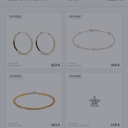
EN STOCK
EN STOCK
OR JAUNE
OR ROSE
822 €
344 €
SANS PIERRE
D'EAU DOUCE
EN STOCK
EN STOCK
OR JAUNE
OR BLANC
561 €
518 €
SAPHIR JAUNE
DIAMANT & DIAMANT