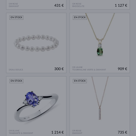
OR ROSE
OR ROSE
431 €
1 127 €
DIAMANT
RHODOLITE
EN STOCK
EN STOCK
OR JAUNE
300 €
909 €
D'EAU DOUCE
TOURMALINE VERTE & DIAMANT
EN STOCK
EN STOCK
OR BLANC
OR ROSE
1 214 €
735 €
TANZANITE & DIAMANT
DIAMANT