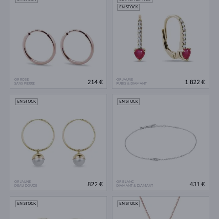
EN STOCK
OR ROSE
OR JAUNE
214 €
1 822 €
SANS PIERRE
RUBIS & DIAMANT
EN STOCK
EN STOCK
OR JAUNE
OR BLANC
822 €
431 €
D'EAU DOUCE
DIAMANT & DIAMANT
EN STOCK
EN STOCK