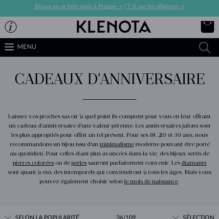
Bijoux en or faits main à Prague ->
|
7 % sur les alliances ->
MENU
CADEAUX D'ANNIVERSAIRE
Laissez vos proches savoir à quel point ils comptent pour vous en leur offrant
un cadeau d'anniversaire d'une valeur pérenne. Les anniversaires jalons sont
les plus appropriés pour offrir un tel présent. Pour ses 18, 20 et 30 ans, nous
recommandons un bijou issu d'un
minimalisme
moderne pouvant être porté
au quotidien. Pour celles étant plus avancées dans la vie, des bijoux sertis de
pierres colorées
ou de
perles
sauront parfaitement convenir. Les
diamants
sont quant à eux des intemporels qui conviendront à tous les âges. Mais vous
pouvez également choisir selon
le mois de naissance
.
SELON LA POPULARITÉ
36/109
SÉLECTION