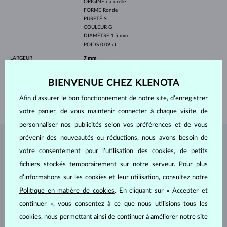
ORIGINE
naturelle
FORME
Ronde
PURETÉ
SI
COULEUR
G
DIAMÈTRE
1.5 mm
POIDS
0.09 ct
LARGEUR
7 mm
PROFONDEUR
9 mm
BIENVENUE CHEZ KLENOTA
LONGEUR
420.00 mm
Afin d’assurer le bon fonctionnement de notre site, d’enregistrer
POIDS
1.10 g
votre panier, de vous maintenir connecter à chaque visite, de
personnaliser nos publicités selon vos préférences et de vous
prévenir des nouveautés ou réductions, nous avons besoin de
BIJOUX DE
L'ATELIER KLENOTA
votre consentement pour l’utilisation des cookies, de petits
fichiers stockés temporairement sur notre serveur. Pour plus
d’informations sur les cookies et leur utilisation, consultez notre
Politique en matière de cookies
. En cliquant sur « Accepter et
continuer », vous consentez à ce que nous utilisions tous les
cookies, nous permettant ainsi de continuer à améliorer notre site