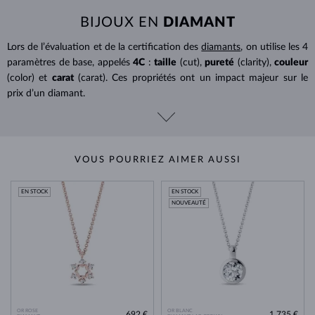
BIJOUX EN
DIAMANT
Lors de l’évaluation et de la certification des
diamants
, on utilise les 4
paramètres de base, appelés
4C
:
taille
(cut),
pureté
(clarity),
couleur
(color) et
carat
(carat). Ces propriétés ont un impact majeur sur le
prix d’un diamant.
VOUS POURRIEZ AIMER AUSSI
EN STOCK
EN STOCK
NOUVEAUTÉ
OR ROSE
OR BLANC
692 €
1 735 €