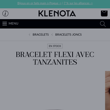
Bijoux en or faits main à Prague ->
|
7 % sur les alliances ->
MENU
BRACELETS
BRACELETS JONCS
EN STOCK
BRACELET FLEXI AVEC
TANZANITES