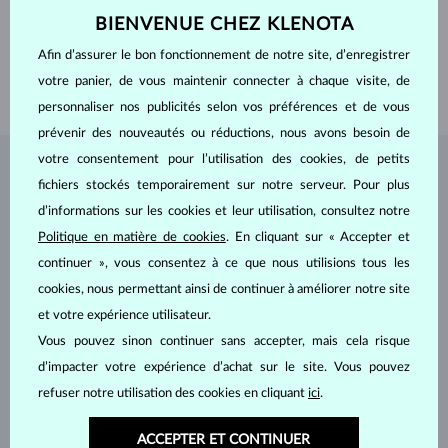
POIDS
0.9 ct
BIENVENUE CHEZ KLENOTA
LARGEUR
5.40 mm
Afin d’assurer le bon fonctionnement de notre site, d’enregistrer
PROFONDEUR
7.70 mm
votre panier, de vous maintenir connecter à chaque visite, de
POIDS
3.6 g
personnaliser nos publicités selon vos préférences et de vous
prévenir des nouveautés ou réductions, nous avons besoin de
votre consentement pour l’utilisation des cookies, de petits
BIJOUX DE
L'ATELIER KLENOTA
fichiers stockés temporairement sur notre serveur. Pour plus
d’informations sur les cookies et leur utilisation, consultez notre
Politique en matière de cookies
. En cliquant sur « Accepter et
continuer », vous consentez à ce que nous utilisions tous les
cookies, nous permettant ainsi de continuer à améliorer notre site
et votre expérience utilisateur.
Vous pouvez sinon continuer sans accepter, mais cela risque
d’impacter votre expérience d’achat sur le site. Vous pouvez
refuser notre utilisation des cookies en cliquant
ici
.
ACCEPTER ET CONTINUER