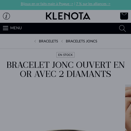
Bijoux en or faits main à Prague ->
|
7 % sur les alliances ->
MENU
BRACELETS
BRACELETS JONCS
EN STOCK
BRACELET JONC OUVERT EN
OR AVEC 2 DIAMANTS