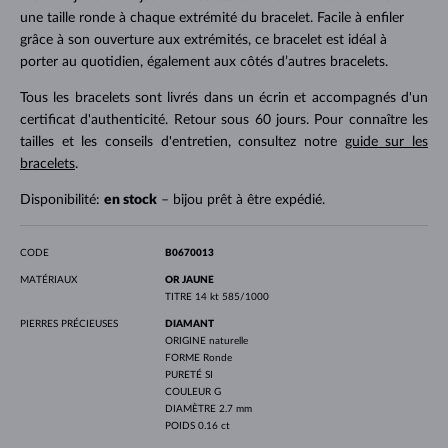
une taille ronde à chaque extrémité du bracelet. Facile à enfiler
grâce à son ouverture aux extrémités, ce bracelet est idéal à
porter au quotidien, également aux côtés d’autres bracelets.
Tous les bracelets sont livrés dans un écrin et accompagnés d'un
certificat d'authenticité. Retour sous 60 jours. Pour connaître les
tailles et les conseils d'entretien, consultez notre
guide sur les
bracelets
.
Disponibilité:
en stock
– bijou prêt à être expédié.
CODE
B0670013
MATÉRIAUX
OR JAUNE
TITRE
14 kt 585/1000
PIERRES PRÉCIEUSES
DIAMANT
ORIGINE
naturelle
FORME
Ronde
PURETÉ
SI
COULEUR
G
DIAMÈTRE
2.7 mm
POIDS
0.16 ct