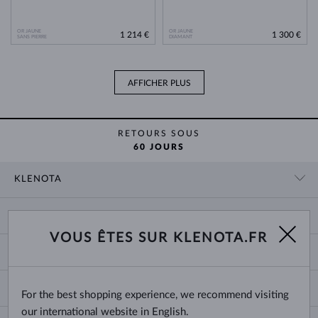
OR JAUNE
OR JAUNE
1 214 €
1 300 €
SANS PIERRE
DIAMANT
AFFICHER PLUS
RETOURS SOUS
60 JOURS
KLENOTA
CONTACT
PANIER
SHOWROOM
VOUS ÊTES SUR KLENOTA.FR
LIVRAISON ET PAIEMENT
NOUS CONNAÎTRE
BIJOUX
RETOURS ET ÉCHANGES
PRESSE
TAILLES DES BAGUES
GARANTIE
BLOG
CHANGE COUNTRY
For the best shopping experience, we recommend visiting
TAILLE ET VARIÉTÉ DES CHAÎNES
CHOISIR DES ALLIANCES
our international website in English.
TAILLES DE BRACELETS
CERTIFICATS D’AUTHENTICITÉ
France