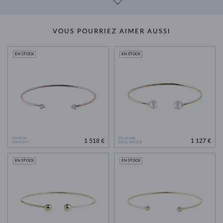
VOUS POURRIEZ AIMER AUSSI
EN STOCK
EN STOCK
OR ROSE
OR JAUNE
1 518 €
1 127 €
DIAMANT
D'EAU DOUCE
EN STOCK
EN STOCK