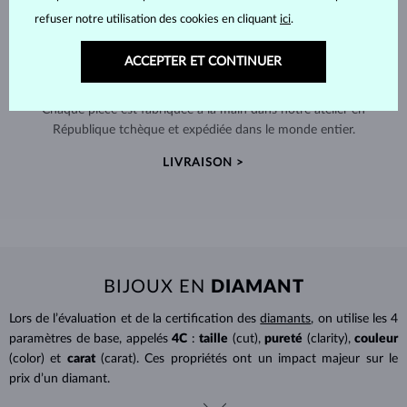
refuser notre utilisation des cookies en cliquant
ici
.
ACCEPTER ET CONTINUER
FABRIQUÉS À LA MAIN À PRAGUE
Chaque pièce est fabriquée à la main dans notre atelier en
République tchèque et expédiée dans le monde entier.
LIVRAISON >
BIJOUX EN
DIAMANT
Lors de l’évaluation et de la certification des
diamants
, on utilise les 4
paramètres de base, appelés
4C
:
taille
(cut),
pureté
(clarity),
couleur
(color) et
carat
(carat). Ces propriétés ont un impact majeur sur le
prix d’un diamant.